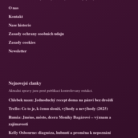
O nas
Kontakt
Nase historie
Zasady ochrany osobnich udaju
Zasady cookies
Newsletter
Nejnovejsi clanky
Aktualni zpravy jsou pred publikaci kontrolovany redakci.
Chlebek naan: Jednoduchý recept doma na pánvi bez droždí
Trello: Co to je, k čemu slouží, výhody a nevýhody (2025)
Rumia: Jméno, město, dcera Moniky Bagárové – význam a
zajímavosti
Kelly Osbourne: diagnóza, hubnutí a proměna k nepoznání