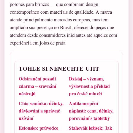
polonês para brincos — que combinam design
contemporâneo com materiais de qualidade. A marca
atende principalmente mercados europeus, mas tem
ampliado sua presença no Brasil, oferecendo peças que
atendem desde consumidores iniciantes até aqueles com
experiência em joias de prata.
TOHLE SI NENECHTE UJIT
Odstranění pozadí
Dzisiaj – význam,
zdarma – srovnání
výslovnost a překlad
nástrojů
pro české mluvčí
Chia semínka: účinky,
Antikoncepční
dávkování a správné
náplasti: cena, účinky,
užívání
porovnání s tabletky
Estonsko: průvodce
Stahovák ložisek: Jak