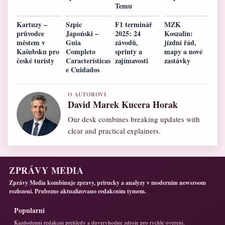
Temu
Kartuzy –
Szpic
F1 terminář
MZK
průvodce
Japoński –
2025: 24
Koszalin:
městem v
Guia
závodů,
jízdní řád,
Kašubsku pro
Completo
sprinty a
mapy a nové
české turisty
Características
zajímavosti
zastávky
e Cuidados
O AUTOROVI
David Marek Kucera Horak
Our desk combines breaking updates with
clear and practical explainers.
ZPRÁVY MEDIA
Zprávy Media kombinuje zpravy, prirucky a analyzy v modernim newsroom
rozlozeni. Prubezne aktualizovano redakcnim tymem.
Popularni
Kazdodenni redakcni prehledy a duveryhodne zdroje pro rychle overeni.