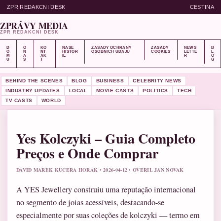
ZPR REDAKCNI DESK
CESTINA
ZPRÁVY MEDIA
ZPR REDAKCNI DESK
D
O
KO
NASE
ZASADY OCHRANY
ZASADY
NEWS
B
O
N
NT
HISTOR
OSOBNICH UDAJU
COOKIES
LETTE
L
M
A
AK
IE
R
O
U
S
T
G
BEHIND THE SCENES
BLOG
BUSINESS
CELEBRITY NEWS
INDUSTRY UPDATES
LOCAL
MOVIE CASTS
POLITICS
TECH
TV CASTS
WORLD
Yes Kolczyki – Guia Completo
Preços e Onde Comprar
DAVID MAREK KUCERA HORAK • 2026-04-12 • OVERIL JAN NOVAK
A YES Jewellery construiu uma reputação internacional
no segmento de joias acessíveis, destacando-se
especialmente por suas coleções de kolczyki — termo em