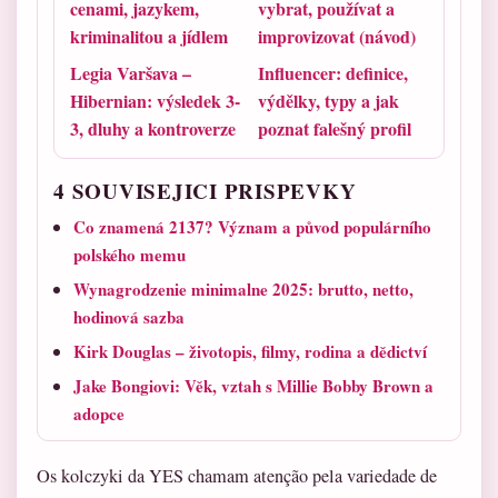
cenami, jazykem,
vybrat, používat a
kriminalitou a jídlem
improvizovat (návod)
Legia Varšava –
Influencer: definice,
Hibernian: výsledek 3-
výdělky, typy a jak
3, dluhy a kontroverze
poznat falešný profil
4 SOUVISEJICI PRISPEVKY
Co znamená 2137? Význam a původ populárního
polského memu
Wynagrodzenie minimalne 2025: brutto, netto,
hodinová sazba
Kirk Douglas – životopis, filmy, rodina a dědictví
Jake Bongiovi: Věk, vztah s Millie Bobby Brown a
adopce
Os kolczyki da YES chamam atenção pela variedade de