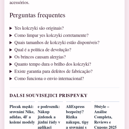
acessórios.
Perguntas frequentes
Yes kolczyki são originais?
Como limpar yes kolczyki corretamente?
Quais tamanhos de kolczyki estão disponíveis?
Qual é a política de devolução?
Os brincos causam alergias?
Quanto tempo dura o brilho dos kolczyki?
Existe garantia para defeitos de fabricação?
Como funciona o envio internacional?
DALSI SOUVISEJICI PRISPEVKY
Plecak męski:
e podroznik:
AliExpress
50style –
srovnání Nike,
Nákup
bezpečný?
Análise
adidas, 4F a
jízdenek a
Rizika
Completa,
kožené modely
jízdní řády v
nákupu, tipy
Reviews e
aplikaci
a srovnání s
Cupons 2025