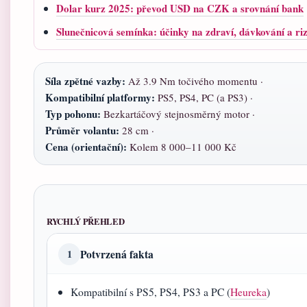
Dolar kurz 2025: převod USD na CZK a srovnání bank
Slunečnicová semínka: účinky na zdraví, dávkování a ri
Síla zpětné vazby:
Až 3.9 Nm točivého momentu ·
Kompatibilní platformy:
PS5, PS4, PC (a PS3) ·
Typ pohonu:
Bezkartáčový stejnosměrný motor ·
Průměr volantu:
28 cm ·
Cena (orientační):
Kolem 8 000–11 000 Kč
RYCHLÝ PŘEHLED
Potvrzená fakta
1
Kompatibilní s PS5, PS4, PS3 a PC (
Heureka
)