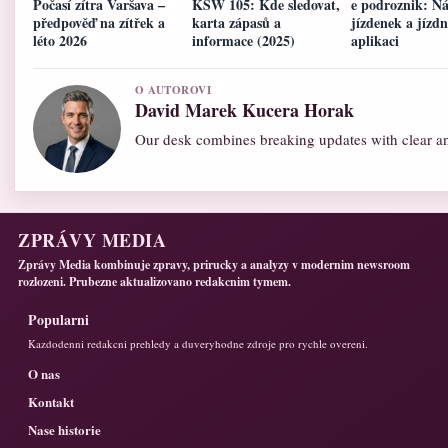
Počasí zítra Varšava –
KSW 105: Kde sledovat,
e podroznik: N
předpověď na zítřek a
karta zápasů a
jízdenek a jízdn
léto 2026
informace (2025)
aplikaci
O AUTOROVI
David Marek Kucera Horak
Our desk combines breaking updates with clear and
ZPRÁVY MEDIA
Zprávy Media kombinuje zpravy, prirucky a analyzy v modernim newsroom
rozlozeni. Prubezne aktualizovano redakcnim tymem.
Popularni
Kazdodenni redakcni prehledy a duveryhodne zdroje pro rychle overeni.
O nas
Kontakt
Nase historie