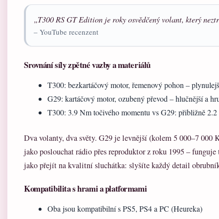
„T300 RS GT Edition je roky osvědčený volant, který neztra
– YouTube recenzent
Srovnání síly zpětné vazby a materiálů
T300: bezkartáčový motor, řemenový pohon – plynulejší
G29: kartáčový motor, ozubený převod – hlučnější a hr
T300: 3.9 Nm točivého momentu vs G29: přibližně 2.
Dva volanty, dva světy. G29 je levnější (kolem 5 000–7 000 K
jako poslouchat rádio přes reproduktor z roku 1995 – funguje 
jako přejít na kvalitní sluchátka: slyšíte každý detail obrub
Kompatibilita s hrami a platformami
Oba jsou kompatibilní s PS5, PS4 a PC (Heureka)