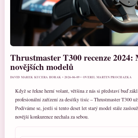
Thrustmaster T300 recenze 2024: 
novějších modelů
DAVID MAREK KUCERA HORAK • 2026-06-09 • OVERIL MARTIN PROCHAZKA
Když se řekne herní volant, většina z nás si představí buď zák
profesionální zařízení za desítky tisíc – Thrustmaster T300 už 
Podíváme se, jestli si tento deset let starý model stále zaslou
novější konkurence nechala za sebou.