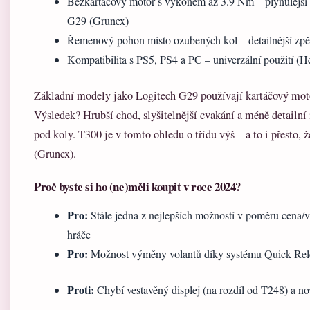
Bezkartáčový motor s výkonem až 3.9 Nm – plynulejší a
G29 (Grunex)
Řemenový pohon místo ozubených kol – detailnější zpě
Kompatibilita s PS5, PS4 a PC – univerzální použití (H
Základní modely jako Logitech G29 používají kartáčový mot
Výsledek? Hrubší chod, slyšitelnější cvakání a méně detailní 
pod koly. T300 je v tomto ohledu o třídu výš – a to i přesto, 
(Grunex).
Proč byste si ho (ne)měli koupit v roce 2024?
Pro:
Stále jedna z nejlepších možností v poměru cena/v
hráče
Pro:
Možnost výměny volantů díky systému Quick Rele
Proti:
Chybí vestavěný displej (na rozdíl od T248) a no