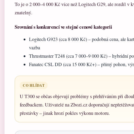
To je o 2 000–4 000 Kč více než Logitech G29, ale rozdíl v k
znatelný.
Srovnání s konkurencí ve stejné cenové kategorii
Logitech G923 (cca 8 000 Kč) – podobná cena, ale kart
vazba
Thrustmaster T248 (cca 7 000–9 000 Kč) – hybridní poh
Fanatec CSL DD (cca 15 000 Kč+) – přímý pohon, výr
CO HLÍDAT
U T300 se občas objevují problémy s přehříváním při dlou
feedbackem. Uživatelé na Zbozi.cz doporučují nepřetěžovat 
přestávky – jinak hrozí pokles výkonu motoru.