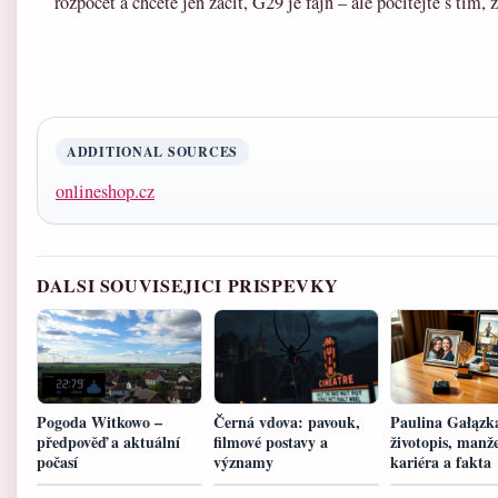
rozpočet a chcete jen začít, G29 je fajn – ale počítejte s tím, 
ADDITIONAL SOURCES
onlineshop.cz
DALSI SOUVISEJICI PRISPEVKY
Pogoda Witkowo –
Černá vdova: pavouk,
Paulina Gałązk
předpověď a aktuální
filmové postavy a
životopis, manže
počasí
významy
kariéra a fakta