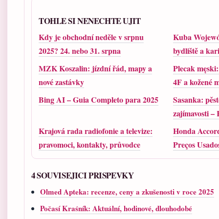
TOHLE SI NENECHTE UJIT
Kdy je obchodní neděle v srpnu
Kuba Wojewódz
2025? 24. nebo 31. srpna
bydliště a kar
MZK Koszalin: jízdní řád, mapy a
Plecak męski:
nové zastávky
4F a kožené 
Bing AI – Guia Completo para 2025
Sasanka: pěst
zajímavosti –
Krajová rada radiofonie a televize:
Honda Accord 
pravomoci, kontakty, průvodce
Preços Usados
4 SOUVISEJICI PRISPEVKY
Olmed Apteka: recenze, ceny a zkušenosti v roce 2025
Počasí Kraśník: Aktuální, hodinové, dlouhodobé