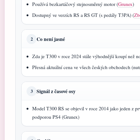
Používá bezkartáčový stejnosměrný motor (
Grunex
)
Dostupný ve verzích RS a RS GT (s pedály T3PA) (
Zb
Co není jasné
2
Zda je T300 v roce 2024 stále výhodnější koupí než n
Přesná aktuální cena ve všech českých obchodech (nutn
Signál z časové osy
3
Model T300 RS se objevil v roce 2014 jako jeden z prv
podporou PS4 (Grunex)