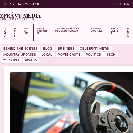
ZPR REDAKCNI DESK
CESTINA
ZPRÁVY MEDIA
ZPR REDAKCNI DESK
D
O
KO
NASE
ZASADY OCHRANY
ZASADY
NEWS
B
O
N
NT
HISTOR
OSOBNICH UDAJU
COOKIES
LETTE
L
M
A
AK
IE
R
O
U
S
T
G
BEHIND THE SCENES
BLOG
BUSINESS
CELEBRITY NEWS
INDUSTRY UPDATES
LOCAL
MOVIE CASTS
POLITICS
TECH
TV CASTS
WORLD