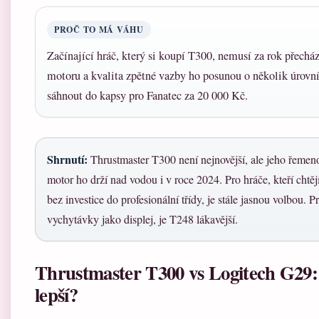
PROČ TO MÁ VÁHU
Začínající hráč, který si koupí T300, nemusí za rok přechá
motoru a kvalita zpětné vazby ho posunou o několik úrovní
sáhnout do kapsy pro Fanatec za 20 000 Kč.
Shrnutí:
Thrustmaster T300 není nejnovější, ale jeho řeme
motor ho drží nad vodou i v roce 2024. Pro hráče, kteří chtěj
bez investice do profesionální třídy, je stále jasnou volbou. P
vychytávky jako displej, je T248 lákavější.
Thrustmaster T300 vs Logitech G29: 
lepší?