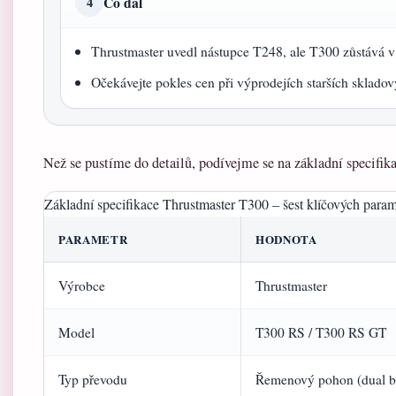
Co dál
4
Thrustmaster uvedl nástupce T248, ale T300 zůstává v
Očekávejte pokles cen při výprodejích starších sklado
Než se pustíme do detailů, podívejme se na základní specifika
Základní specifikace Thrustmaster T300 – šest klíčových param
PARAMETR
HODNOTA
Výrobce
Thrustmaster
Model
T300 RS / T300 RS GT
Typ převodu
Řemenový pohon (dual be