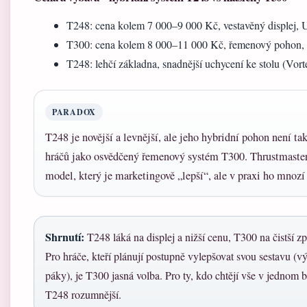
T248: cena kolem 7 000–9 000 Kč, vestavěný displej, 
T300: cena kolem 8 000–11 000 Kč, řemenový pohon,
T248: lehčí základna, snadnější uchycení ke stolu (Vort
PARADOX
T248 je novější a levnější, ale jeho hybridní pohon není t
hráčů jako osvědčený řemenový systém T300. Thrustmaster 
model, který je marketingově „lepší“, ale v praxi ho mnozí
Shrnutí:
T248 láká na displej a nižší cenu, T300 na čistší z
Pro hráče, kteří plánují postupně vylepšovat svou sestavu (v
páky), je T300 jasná volba. Pro ty, kdo chtějí vše v jednom b
T248 rozumnější.