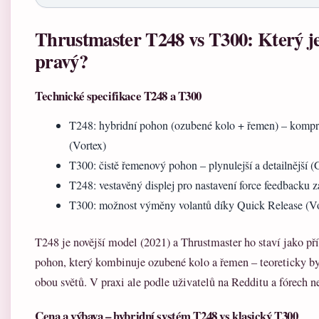
Thrustmaster T248 vs T300: Který je
pravý?
Technické specifikace T248 a T300
T248: hybridní pohon (ozubené kolo + řemen) – komp
(Vortex)
T300: čistě řemenový pohon – plynulejší a detailnější 
T248: vestavěný displej pro nastavení force feedbacku z
T300: možnost výměny volantů díky Quick Release (Vo
T248 je novější model (2021) a Thrustmaster ho staví jako p
pohon, který kombinuje ozubené kolo a řemen – teoreticky by
obou světů. V praxi ale podle uživatelů na Redditu a fórech n
Cena a výbava – hybridní systém T248 vs klasický T300