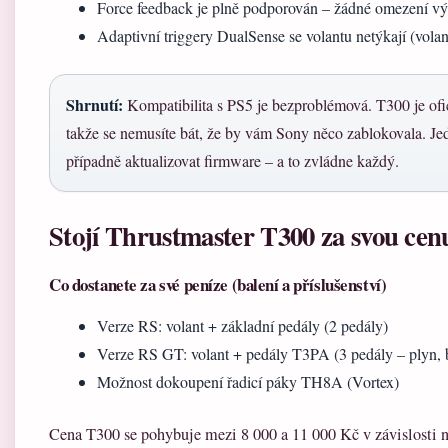
Force feedback je plně podporován – žádné omezení v
Adaptivní triggery DualSense se volantu netýkají (vola
Shrnutí:
Kompatibilita s PS5 je bezproblémová. T300 je ofi
takže se nemusíte bát, že by vám Sony něco zablokovala. Jedi
případně aktualizovat firmware – a to zvládne každý.
Stojí Thrustmaster T300 za svou cen
Co dostanete za své peníze (balení a příslušenství)
Verze RS: volant + základní pedály (2 pedály)
Verze RS GT: volant + pedály T3PA (3 pedály – plyn, b
Možnost dokoupení řadicí páky TH8A (Vortex)
Cena T300 se pohybuje mezi 8 000 a 11 000 Kč v závislosti na