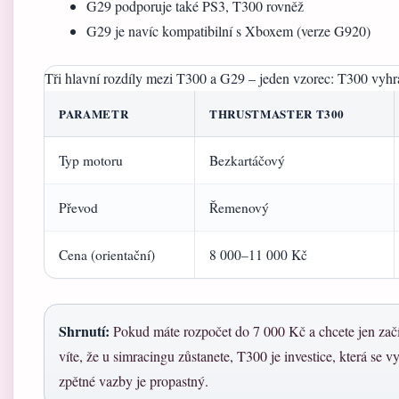
G29 podporuje také PS3, T300 rovněž
G29 je navíc kompatibilní s Xboxem (verze G920)
Tři hlavní rozdíly mezi T300 a G29 – jeden vzorec: T300 vyhrá
PARAMETR
THRUSTMASTER T300
Typ motoru
Bezkartáčový
Převod
Řemenový
Cena (orientační)
8 000–11 000 Kč
Shrnutí:
Pokud máte rozpočet do 7 000 Kč a chcete jen začít
víte, že u simracingu zůstanete, T300 je investice, která se vy
zpětné vazby je propastný.