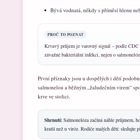
Bývá vodnatá, někdy s příměsí hlenu ne
PROČ TO POZNAT
Krvavý průjem je varovný signál – podle CDC 
závažné bakteriální infekci, nejen o salmonelóz
První příznaky jsou u dospělých i dětí podobné
salmonelou a běžným „žaludečním virem“ spoč
krve ve stolici.
Shrnutí:
Salmonelóza začíná náhle průjmem, hor
kratší než u viróz. Rodiče malých dětí: sledujte 