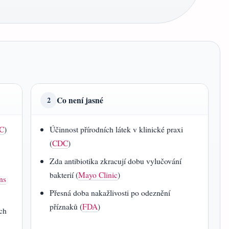
Co není jasné
2
DC
)
Účinnost přírodních látek v klinické praxi
(
CDC
)
Zda antibiotika zkracují dobu vylučování
bakterií (
Mayo Clinic
)
ns
Přesná doba nakažlivosti po odeznění
příznaků (
FDA
)
ých