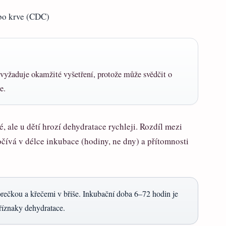
bo krve (CDC)
vyžaduje okamžité vyšetření, protože může svědčit o
e.
, ale u dětí hrozí dehydratace rychleji. Rozdíl mezi
ívá v délce inkubace (hodiny, ne dny) a přítomnosti
ečkou a křečemi v břiše. Inkubační doba 6–72 hodin je
příznaky dehydratace.