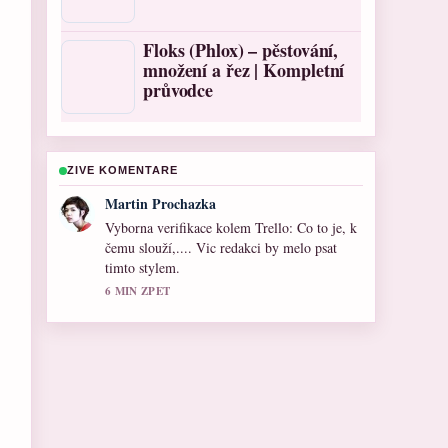
Floks (Phlox) – pěstování,
množení a řez | Kompletní
průvodce
ZIVE KOMENTARE
Eva Kucerova
Skvele shrnuti k Rumia: Jméno, město, dcera
Moniky Bagárové –.... Je to nejprehlednejsi
souhrn, ktery jsem dnes videl.
8 MIN ZPET