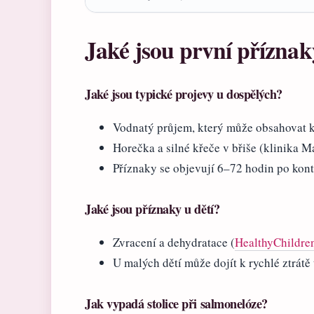
Jaké jsou první přízna
Jaké jsou typické projevy u dospělých?
Vodnatý průjem, který může obsahovat 
Horečka a silné křeče v břiše (klinika M
Příznaky se objevují 6–72 hodin po kont
Jaké jsou příznaky u dětí?
Zvracení a dehydratace (
HealthyChildre
U malých dětí může dojít k rychlé ztrátě
Jak vypadá stolice při salmonelóze?