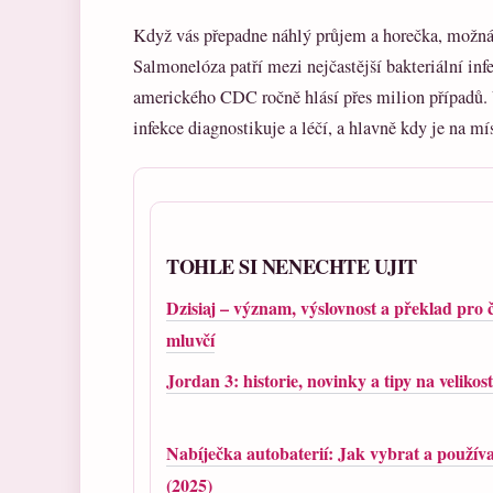
Když vás přepadne náhlý průjem a horečka, možná 
Salmonelóza patří mezi nejčastější bakteriální infe
amerického CDC ročně hlásí přes milion případů. V
infekce diagnostikuje a léčí, a hlavně kdy je na mí
TOHLE SI NENECHTE UJIT
Dzisiaj – význam, výslovnost a překlad pro 
mluvčí
Jordan 3: historie, novinky a tipy na velikost
Nabíječka autobaterií: Jak vybrat a použív
(2025)