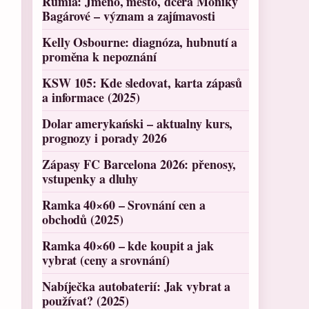
Rumia: Jméno, město, dcera Moniky
Bagárové – význam a zajímavosti
Kelly Osbourne: diagnóza, hubnutí a
proměna k nepoznání
KSW 105: Kde sledovat, karta zápasů
a informace (2025)
Dolar amerykański – aktualny kurs,
prognozy i porady 2026
Zápasy FC Barcelona 2026: přenosy,
vstupenky a dluhy
Ramka 40×60 – Srovnání cen a
obchodů (2025)
Ramka 40×60 – kde koupit a jak
vybrat (ceny a srovnání)
Nabíječka autobaterií: Jak vybrat a
používat? (2025)