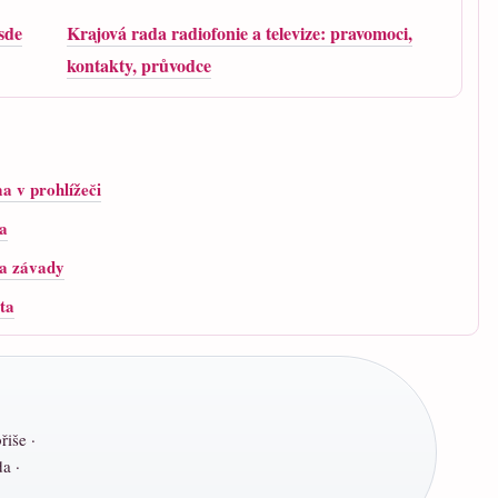
sde
Krajová rada radiofonie a televize: pravomoci,
kontakty, průvodce
a v prohlížeči
ka
 a závady
ta
řiše ·
a ·