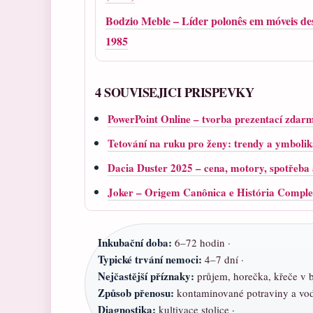
Bodzio Meble – Líder polonês em móveis de
1985
4 SOUVISEJICI PRISPEVKY
PowerPoint Online – tvorba prezentací zdarm
Tetování na ruku pro ženy: trendy a ymboli
Dacia Duster 2025 – cena, motory, spotřeba
Joker – Origem Canônica e História Comple
Inkubační doba:
6–72 hodin ·
Typické trvání nemoci:
4–7 dní ·
Nejčastější příznaky:
průjem, horečka, křeče v b
Způsob přenosu:
kontaminované potraviny a vod
Diagnostika:
kultivace stolice ·