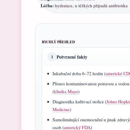
Léčba:
hydratace, u těžkých případů antibiotika
RYCHLÝ PŘEHLED
Potvrzené fakty
1
Inkubační doba 6–72 hodin (
americké C
Přenos kontaminovanou potravou a vodou
(
klinika Mayo
)
Diagnostika kultivací stolice (
Johns Hopki
Medicine
)
Samolimitující onemocnění u jinak zdrav
osob (
americký FDA
)