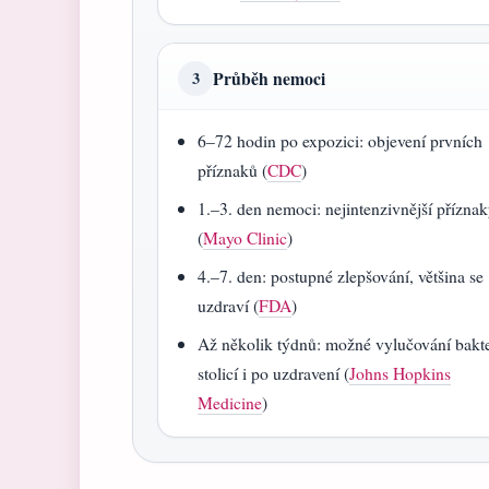
Průběh nemoci
3
6–72 hodin po expozici: objevení prvních
příznaků (
CDC
)
1.–3. den nemoci: nejintenzivnější přízna
(
Mayo Clinic
)
4.–7. den: postupné zlepšování, většina se
uzdraví (
FDA
)
Až několik týdnů: možné vylučování bakte
stolicí i po uzdravení (
Johns Hopkins
Medicine
)