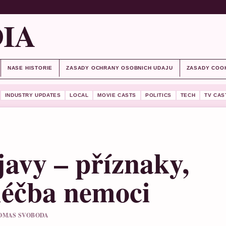
IA
NASE HISTORIE
ZASADY OCHRANY OSOBNICH UDAJU
ZASADY COO
INDUSTRY UPDATES
LOCAL
MOVIE CASTS
POLITICS
TECH
TV CAS
javy – příznaky,
 léčba nemoci
 TOMAS SVOBODA