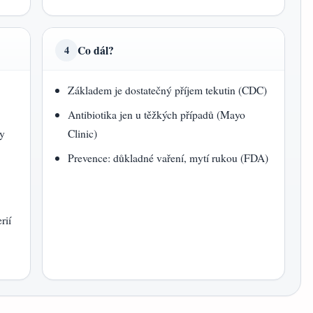
Co dál?
4
Základem je dostatečný příjem tekutin (CDC)
Antibiotika jen u těžkých případů (Mayo
ky
Clinic)
Prevence: důkladné vaření, mytí rukou (FDA)
rií