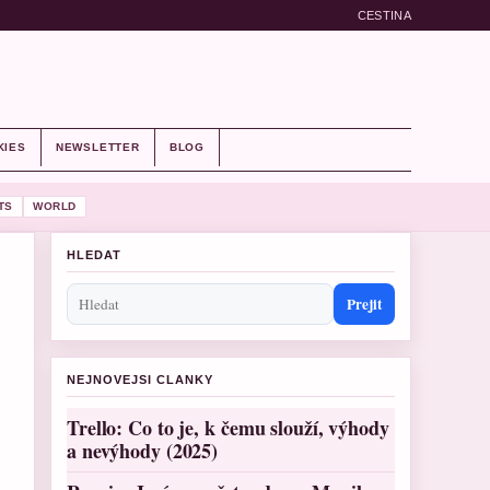
CESTINA
KIES
NEWSLETTER
BLOG
TS
WORLD
HLEDAT
Prejit
NEJNOVEJSI CLANKY
Trello: Co to je, k čemu slouží, výhody
a nevýhody (2025)