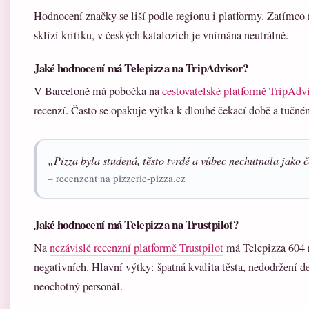
Hodnocení značky se liší podle regionu i platformy. Zatímc
sklízí kritiku, v českých katalozích je vnímána neutrálně.
Jaké hodnocení má Telepizza na TripAdvisor?
V Barceloně má pobočka na
cestovatelské platformě TripAdv
recenzí. Často se opakuje výtka k dlouhé čekací době a tučné
„Pizza byla studená, těsto tvrdé a vůbec nechutnala jako 
– recenzent na pizzerie-pizza.cz
Jaké hodnocení má Telepizza na Trustpilot?
Na
nezávislé recenzní platformě Trustpilot
má Telepizza 604 r
negativních. Hlavní výtky: špatná kvalita těsta, nedodržení 
neochotný personál.