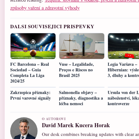
způsoby vaření a zdravotní výhody
DALSI SOUVISEJICI PRISPEVKY
FC Barcelona – Real
Vuse – Legalidade,
Legia Varšava –
Sociedad – Guia
Preços e Riscos no
Hibernian: výsle
Completa La Liga
Brasil 2025
3, dluhy a kontr
2024/25
Zakrzepica příznaky:
Salmonella objavy –
Ursula von der 
První varovné signály
příznaky, diagnostika a
náboženství, lék
léčba nemoci
kontroverze
O AUTOROVI
David Marek Kucera Horak
Our desk combines breaking updates with clear and