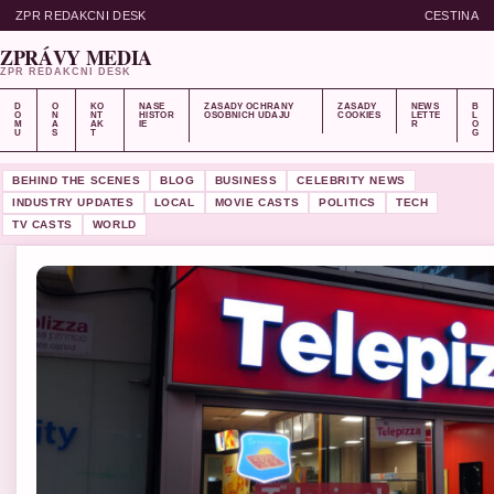
ZPR REDAKCNI DESK
CESTINA
ZPRÁVY MEDIA
ZPR REDAKCNI DESK
D
O
KO
NASE
ZASADY OCHRANY
ZASADY
NEWS
B
O
N
NT
HISTOR
OSOBNICH UDAJU
COOKIES
LETTE
L
M
A
AK
IE
R
O
U
S
T
G
BEHIND THE SCENES
BLOG
BUSINESS
CELEBRITY NEWS
INDUSTRY UPDATES
LOCAL
MOVIE CASTS
POLITICS
TECH
TV CASTS
WORLD