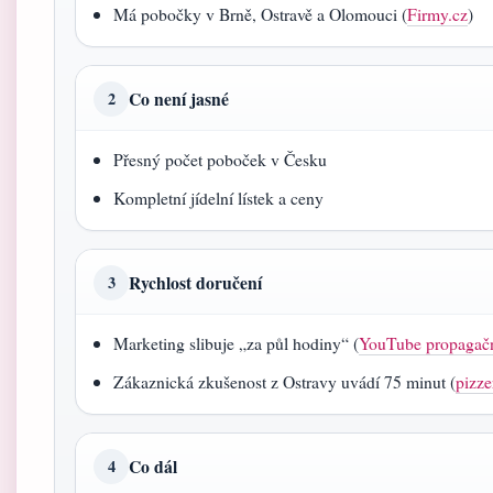
Má pobočky v Brně, Ostravě a Olomouci (
Firmy.cz
)
Co není jasné
2
Přesný počet poboček v Česku
Kompletní jídelní lístek a ceny
Rychlost doručení
3
Marketing slibuje „za půl hodiny“ (
YouTube propagačn
Zákaznická zkušenost z Ostravy uvádí 75 minut (
pizze
Co dál
4