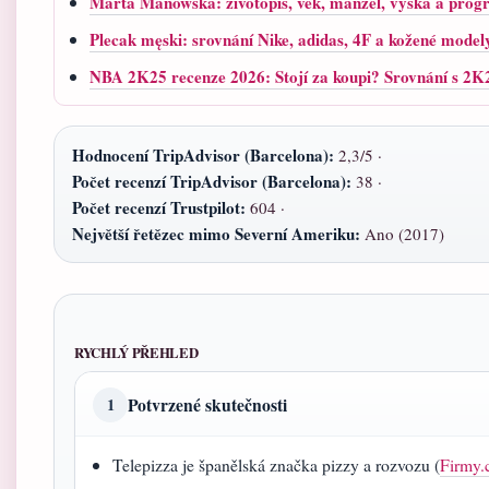
Marta Manowska: životopis, věk, manžel, výška a pro
Plecak męski: srovnání Nike, adidas, 4F a kožené model
NBA 2K25 recenze 2026: Stojí za koupi? Srovnání s 2K
Hodnocení TripAdvisor (Barcelona):
2,3/5 ·
Počet recenzí TripAdvisor (Barcelona):
38 ·
Počet recenzí Trustpilot:
604 ·
Největší řetězec mimo Severní Ameriku:
Ano (2017)
RYCHLÝ PŘEHLED
Potvrzené skutečnosti
1
Telepizza je španělská značka pizzy a rozvozu (
Firmy.