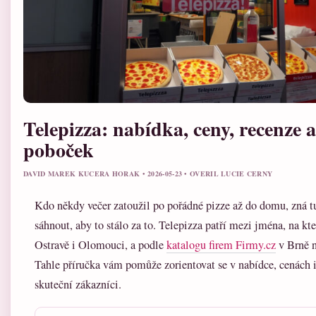
Telepizza: nabídka, ceny, recenze 
poboček
DAVID MAREK KUCERA HORAK • 2026-05-23 • OVERIL LUCIE CERNY
Kdo někdy večer zatoužil po pořádné pizze až do domu, zná 
sáhnout, aby to stálo za to. Telepizza patří mezi jména, na kt
Ostravě i Olomouci, a podle
katalogu firem Firmy.cz
v Brně n
Tahle příručka vám pomůže zorientovat se v nabídce, cenách i
skuteční zákazníci.