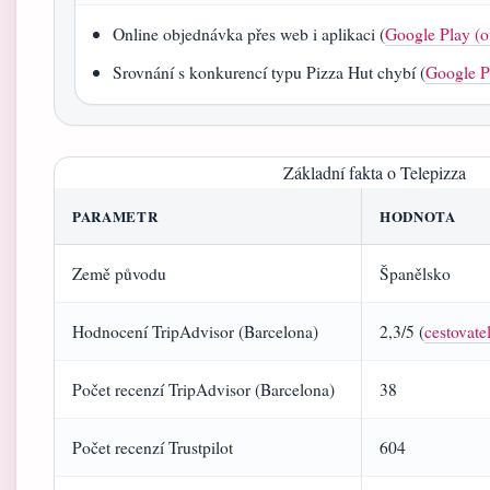
Online objednávka přes web i aplikaci (
Google Play (of
Srovnání s konkurencí typu Pizza Hut chybí (
Google Pl
Základní fakta o Telepizza
PARAMETR
HODNOTA
Země původu
Španělsko
Hodnocení TripAdvisor (Barcelona)
2,3/5 (
cestovate
Počet recenzí TripAdvisor (Barcelona)
38
Počet recenzí Trustpilot
604