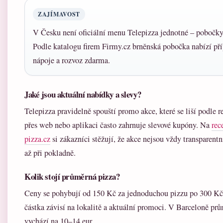
ZAJÍMAVOST
V Česku není oficiální menu Telepizza jednotné – pobočky s
Podle katalogu firem Firmy.cz brněnská pobočka nabízí příp
nápoje a rozvoz zdarma.
Jaké jsou aktuální nabídky a slevy?
Telepizza pravidelně spouští promo akce, které se liší podle 
přes web nebo aplikaci často zahrnuje slevové kupóny. Na
rec
pizza.cz
si zákazníci stěžují, že akce nejsou vždy transparentn
až při pokladně.
Kolik stojí průměrná pizza?
Ceny se pohybují od 150 Kč za jednoduchou pizzu po 300 Kč z
částka závisí na lokalitě a aktuální promoci. V Barceloně pr
vychází na 10–14 eur.