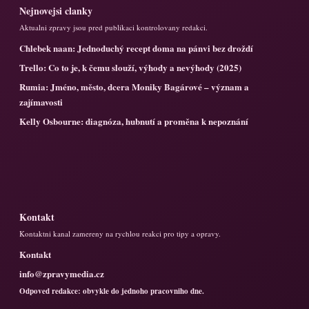
Nejnovejsi clanky
Aktualni zpravy jsou pred publikaci kontrolovany redakci.
Chlebek naan: Jednoduchý recept doma na pánvi bez droždí
Trello: Co to je, k čemu slouží, výhody a nevýhody (2025)
Rumia: Jméno, město, dcera Moniky Bagárové – význam a
zajímavosti
Kelly Osbourne: diagnóza, hubnutí a proměna k nepoznání
Kontakt
Kontaktni kanal zamereny na rychlou reakci pro tipy a opravy.
Kontakt
info@zpravymedia.cz
Odpoved redakce: obvykle do jednoho pracovniho dne.