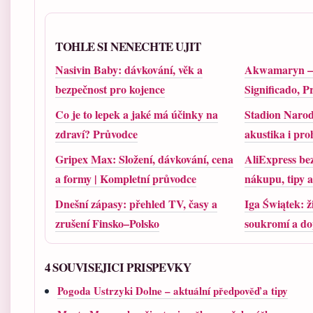
TOHLE SI NENECHTE UJIT
Nasivin Baby: dávkování, věk a
Akwamaryn – 
bezpečnost pro kojence
Significado, 
Co je to lepek a jaké má účinky na
Stadion Narod
zdraví? Průvodce
akustika i pro
Gripex Max: Složení, dávkování, cena
AliExpress be
a formy | Kompletní průvodce
nákupu, tipy 
Dnešní zápasy: přehled TV, časy a
Iga Świątek: ži
zrušení Finsko–Polsko
soukromí a do
4 SOUVISEJICI PRISPEVKY
Pogoda Ustrzyki Dolne – aktuální předpověď a tipy