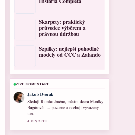
História Completa
Skarpety: praktický
průvodce výběrem a
právnou údržbou
Szpilky: nejlepší pohodlné
modely od CCC a Zalando
ZIVE KOMENTARE
Lucie Cerny
Uzitecny kontext k Kelly Osbourne:
diagnóza, hubnutí a proměna k.... Prosim
pokracujte v prubeznych aktualizacich.
6 MIN ZPET