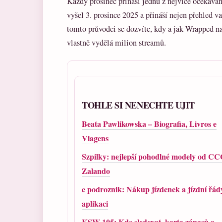
Každý prosinec přináší jednu z nejvíce očekávan
vyšel 3. prosince 2025 a přináší nejen přehled v
tomto průvodci se dozvíte, kdy a jak Wrapped na
vlastně vydělá milion streamů.
TOHLE SI NENECHTE UJIT
Beata Pawlikowska – Biografia, Livros e
Viagens
Szpilky: nejlepší pohodlné modely od CC
Zalando
e podroznik: Nákup jízdenek a jízdní řád
aplikaci
KSW 105: Kde sledovat, karta zápasů a