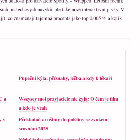
ých událostí pro uživatele Spotify – Wrapped. Letošní ročník
ašich poslechových návyků, ale také nové interaktivní prvky. V
jít, co znamenají tajemná procenta jako top 0,005 % a kolik
Pupeční kýla: příznaky, léčba a kdy k lékaři
C a
Wszyscy moi przyjaciele nie żyją: O čem je film
a kdo je vrah
y v
Překladač z ruštiny do polštiny se zvukem –
srovnání 2025
Nízký fade: průvodce, srovnání a trendy pro