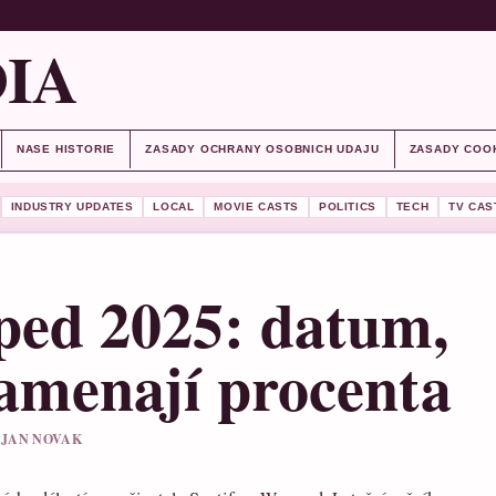
IA
NASE HISTORIE
ZASADY OCHRANY OSOBNICH UDAJU
ZASADY COO
INDUSTRY UPDATES
LOCAL
MOVIE CASTS
POLITICS
TECH
TV CAS
ped 2025: datum,
amenají procenta
L JAN NOVAK