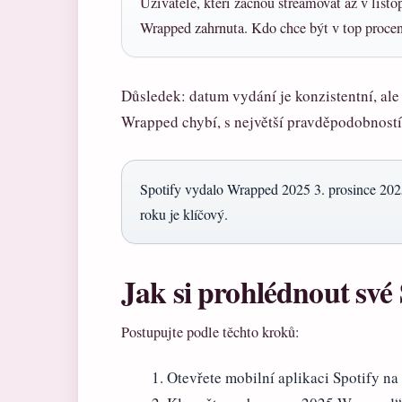
Uživatelé, kteří začnou streamovat až v listo
Wrapped zahrnuta. Kdo chce být v top procen
Důsledek: datum vydání je konzistentní, ale
Wrapped chybí, s největší pravděpodobností 
Spotify vydalo Wrapped 2025 3. prosince 2025, 
roku je klíčový.
Jak si prohlédnout sv
Postupujte podle těchto kroků:
Otevřete mobilní aplikaci Spotify n