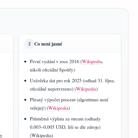
Co není jasné
2
První vydání v roce 2016 (
Wikipedia
,
nikoli oficiální Spotify)
Uzávěrka dat pro rok 2025 (odhad 31. října,
oficiálně nepotvrzeno) (
Wikipedia
)
Přesný výpočet procent (algoritmus není
veřejný) (
Wikipedia
)
Průměrná výplata za stream (odhady
0,003–0,005 USD, liší se dle zdroje)
fy
(Wikipedia)