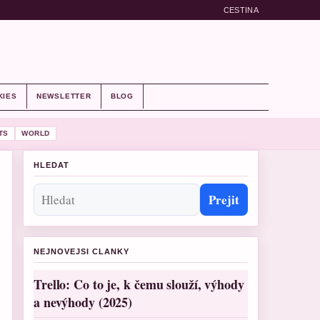
CESTINA
KIES
NEWSLETTER
BLOG
TS
WORLD
HLEDAT
Prejit
NEJNOVEJSI CLANKY
Trello: Co to je, k čemu slouží, výhody
a nevýhody (2025)