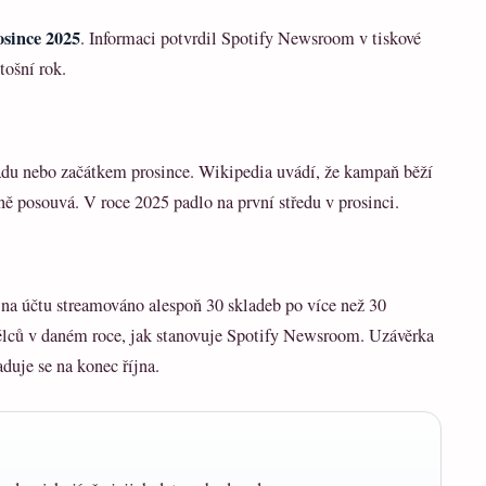
osince 2025
. Informaci potvrdil Spotify Newsroom v tiskové
tošní rok.
adu nebo začátkem prosince. Wikipedia uvádí, že kampaň běží
ě posouvá. V roce 2025 padlo na první středu v prosinci.
na účtu streamováno alespoň 30 skladeb po více než 30
ělců v daném roce, jak stanovuje Spotify Newsroom. Uzávěrka
aduje se na konec října.