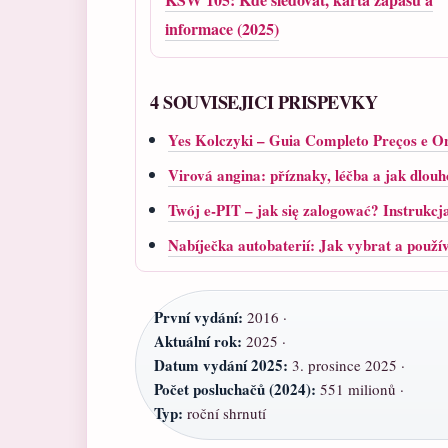
informace (2025)
4 SOUVISEJICI PRISPEVKY
Yes Kolczyki – Guia Completo Preços e 
Virová angina: příznaky, léčba a jak dlouh
Twój e-PIT – jak się zalogować? Instrukcj
Nabíječka autobaterií: Jak vybrat a použí
První vydání:
2016 ·
Aktuální rok:
2025 ·
Datum vydání 2025:
3. prosince 2025 ·
Počet posluchačů (2024):
551 milionů ·
Typ:
roční shrnutí