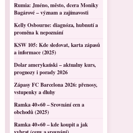
Rumia: Jméno, město, dcera Moniky
Bagárové – význam a zajímavosti
Kelly Osbourne: diagnóza, hubnutí a
proměna k nepoznání
KSW 105: Kde sledovat, karta zápasů
a informace (2025)
Dolar amerykański – aktualny kurs,
prognozy i porady 2026
Zápasy FC Barcelona 2026: přenosy,
vstupenky a dluhy
Ramka 40×60 – Srovnání cen a
obchodů (2025)
Ramka 40×60 – kde koupit a jak
vybrat (ceny a srovnání)