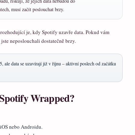
padu, riskují, že jejich data nebudou do
tech, musí začít poslouchat brzy.
 rozhodující je, kdy Spotify uzavře data. Pokud vám
jste neposlouchali dostatečně brzy.
ale data se uzavírají již v říjnu – aktivní poslech od začátku
é Spotify Wrapped?
a iOS nebo Androidu.