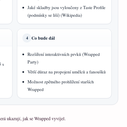
Jaké skladby jsou vyloučeny z Taste Profile
(podmínky se liší) (Wikipedia)
Co bude dál
4
Rozšíření interaktivních prvků (Wrapped
Party)
5 s
Větší důraz na propojení umělců a fanoušků
Možnost zpětného prohlížení starších
Wrapped
terá ukazují, jak se Wrapped vyvíjel.