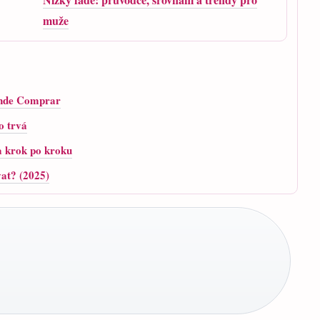
muže
Onde Comprar
o trvá
a krok po kroku
vat? (2025)