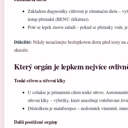
Základem diagnostiky citlivosti je eliminační dieta – vy
ústup příznaků (BENU (lékárna)).
Poté se lepek znovu zařadí – pokud se příznaky vrátí, j
Důležité:
Nikdy nezačínejte bezlepkovou dietu před testy na 
zkreslit.
Který orgán je lepkem nejvíce ovlivn
Tenké střevo a střevní klky
U celiakie je primárním cílem tenké střevo. Autoimunitní
střevní klky – výběžky, které umožňují vstřebávání živi
Důsledkem je malabsorpce – nedostatek vitamínů, miner
Další postižené orgány