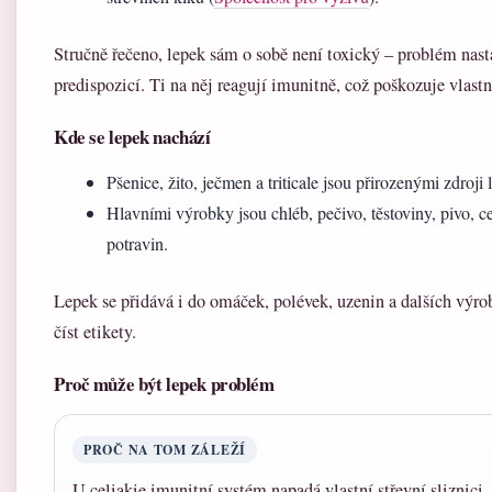
Stručně řečeno, lepek sám o sobě není toxický – problém nast
predispozicí. Ti na něj reagují imunitně, což poškozuje vlastn
Kde se lepek nachází
Pšenice, žito, ječmen a triticale jsou přirozenými zdroj
Hlavními výrobky jsou chléb, pečivo, těstoviny, pivo, 
potravin.
Lepek se přidává i do omáček, polévek, uzenin a dalších výro
číst etikety.
Proč může být lepek problém
PROČ NA TOM ZÁLEŽÍ
U celiakie imunitní systém napadá vlastní střevní sliznici,