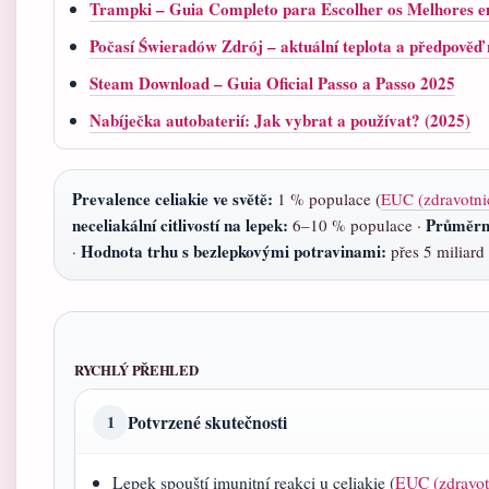
Trampki – Guia Completo para Escolher os Melhores 
Počasí Świeradów Zdrój – aktuální teplota a předpověď 
Steam Download – Guia Oficial Passo a Passo 2025
Nabíječka autobaterií: Jak vybrat a používat? (2025)
Prevalence celiakie ve světě:
1 % populace (
EUC (zdravotni
neceliakální citlivostí na lepek:
Průměrná
6–10 % populace ·
Hodnota trhu s bezlepkovými potravinami:
·
přes 5 miliar
RYCHLÝ PŘEHLED
Potvrzené skutečnosti
1
Lepek spouští imunitní reakci u celiakie (
EUC (zdravot