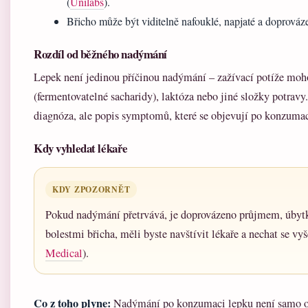
(
Unilabs
).
Břicho může být viditelně nafouklé, napjaté a doprováze
Rozdíl od běžného nadýmání
Lepek není jedinou příčinou nadýmání – zažívací potíže 
(fermentovatelné sacharidy), laktóza nebo jiné složky potravy
diagnóza, ale popis symptomů, které se objevují po konzumaci
Kdy vyhledat lékaře
KDY ZPOZORNĚT
Pokud nadýmání přetrvává, je doprovázeno průjmem, úbyt
bolestmi břicha, měli byste navštívit lékaře a nechat se vyše
Medical
).
Co z toho plyne:
Nadýmání po konzumaci lepku není samo o 