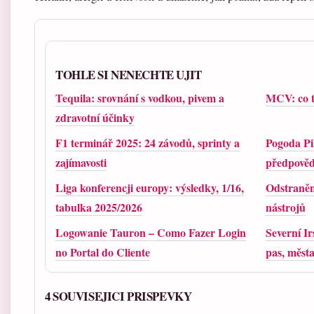
TOHLE SI NENECHTE UJIT
Tequila: srovnání s vodkou, pivem a
MCV: co t
zdravotní účinky
F1 terminář 2025: 24 závodů, sprinty a
Pogoda Pi
zajímavosti
předpověď
Liga konferencji europy: výsledky, 1/16,
Odstraněn
tabulka 2025/2026
nástrojů
Logowanie Tauron – Como Fazer Login
Severní I
no Portal do Cliente
pas, města
4 SOUVISEJICI PRISPEVKY