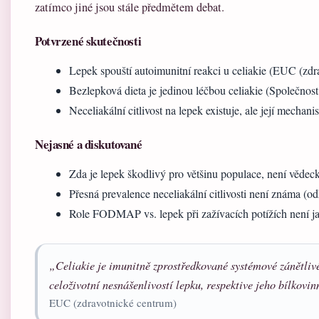
zatímco jiné jsou stále předmětem debat.
Potvrzené skutečnosti
Lepek spouští autoimunitní reakci u celiakie (EUC (zdr
Bezlepková dieta je jedinou léčbou celiakie (Společnost
Neceliakální citlivost na lepek existuje, ale její mech
Nejasné a diskutované
Zda je lepek škodlivý pro většinu populace, není věde
Přesná prevalence neceliakální citlivosti není známa (od
Role FODMAP vs. lepek při zažívacích potížích není j
„Celiakie je imunitně zprostředkované systémové zánětli
celoživotní nesnášenlivostí lepku, respektive jeho bílkovin
EUC (zdravotnické centrum)