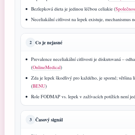
Bezlepková dieta je jedinou léčbou celiakie (
Společnos
Neceliakální citlivost na lepek existuje, mechanismus n
Co je nejasné
2
Prevalence neceliakální citlivosti je diskutovaná – o
(
OnlineMedical
)
Zda je lepek škodlivý pro každého, je sporné; většina l
(
BENU
)
Role FODMAP vs. lepek v zažívacích potížích není je
Časový signál
3