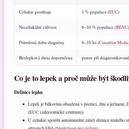
Celiakie postihuje
1 % populace (
EUC
)
Neceliakální citlivost
6–10 % populace (
BENU
Průměrná doba diagnózy
6–10 let (
Canadian Medic
Bezlepková dieta doporučena
pouze při diagnostikované 
Co je to lepek a proč může být škodl
Definice lepku
Lepek je bílkovina obsažená v pšenici, žitu a ječmeni. 
(EUC (zdravotnické centrum)).
U celiakie spouští autoimunitní zánět sliznice tenkého s
střevních klků (
Společnost pro výživu
).