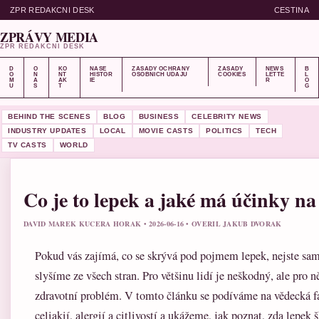
ZPR REDAKCNI DESK
CESTINA
ZPRÁVY MEDIA
ZPR REDAKCNI DESK
D
O
KO
NASE
ZASADY OCHRANY
ZASADY
NEWS
B
O
N
NT
HISTOR
OSOBNICH UDAJU
COOKIES
LETTE
L
M
A
AK
IE
R
O
U
S
T
G
BEHIND THE SCENES
BLOG
BUSINESS
CELEBRITY NEWS
INDUSTRY UPDATES
LOCAL
MOVIE CASTS
POLITICS
TECH
TV CASTS
WORLD
Co je to lepek a jaké má účinky n
DAVID MAREK KUCERA HORAK • 2026-06-16 • OVERIL JAKUB DVORAK
Pokud vás zajímá, co se skrývá pod pojmem lepek, nejste sam
slyšíme ze všech stran. Pro většinu lidí je neškodný, ale pro
zdravotní problém. V tomto článku se podíváme na vědecká f
celiakií, alergií a citlivostí a ukážeme, jak poznat, zda lepek