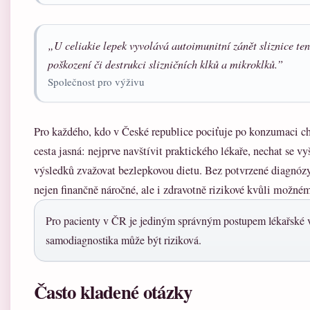
„U celiakie lepek vyvolává autoimunitní zánět sliznice ten
poškození či destrukci slizničních klků a mikroklků.”
Společnost pro výživu
Pro každého, kdo v České republice pociťuje po konzumaci chl
cesta jasná: nejprve navštívit praktického lékaře, nechat se vyš
výsledků zvažovat bezlepkovou dietu. Bez potvrzené diagnóz
nejen finančně náročné, ale i zdravotně rizikové kvůli možné
Pro pacienty v ČR je jediným správným postupem lékařské v
samodiagnostika může být riziková.
Často kladené otázky