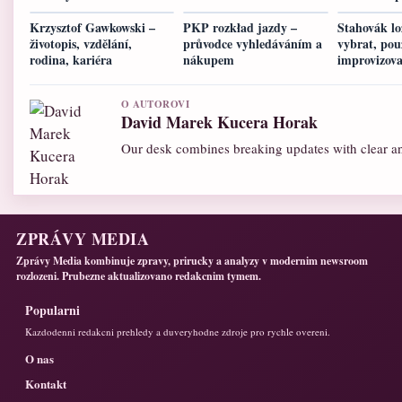
Krzysztof Gawkowski –
PKP rozkład jazdy –
Stahovák lo
životopis, vzdělání,
průvodce vyhledáváním a
vybrat, pou
rodina, kariéra
nákupem
improvizova
O AUTOROVI
David Marek Kucera Horak
Our desk combines breaking updates with clear and
ZPRÁVY MEDIA
Zprávy Media kombinuje zpravy, prirucky a analyzy v modernim newsroom
rozlozeni. Prubezne aktualizovano redakcnim tymem.
Popularni
Kazdodenni redakcni prehledy a duveryhodne zdroje pro rychle overeni.
O nas
Kontakt