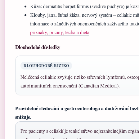
Kůže: dermatitis herpetiformis (svědivé puchýře) je kož
Klouby, játra, štítná žláza, nervový systém – celiakie m
informace o zánětlivých onemocněních zažívacího trakt
příznaky, příčiny, léčba a dieta
.
Dlouhodobé důsledky
DLOUHODOBÉ RIZIKO
Neléčená celiakie zvyšuje riziko střevních lymfomů, osteop
autoimunitních onemocnění (Canadian Medical).
Pravidelné sledování u gastroenterologa a dodržování bezl
snižuje.
Pro pacienty s celiakií je tenké střevo nejzranitelnějším org