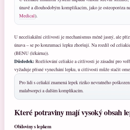
únavě a dlouhodobým komplikacím, jako je osteoporóza ne
Medical
).
U neceliakální citlivosti je mechanismus méně jasný, ale pří
únava – se po konzumaci lepku zhoršují. Na rozdíl od celiaki
(BENU (lékárna)).
Důsledek:
Rozlišování celiakie a citlivosti je zásadní pro vo
vyžaduje přísné vynechání lepku, u citlivosti může stačit ome
Pro lidi s celiakií znamená lepek riziko nevratného poškození
malabsorpci a dalším komplikacím.
Které potraviny mají vysoký obsah l
Obiloviny s lepkem