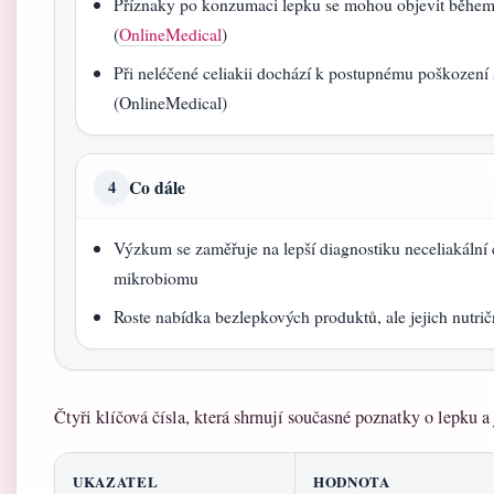
Příznaky po konzumaci lepku se mohou objevit během 
(
OnlineMedical
)
Při neléčené celiakii dochází k postupnému poškození s
(OnlineMedical)
Co dále
4
Výzkum se zaměřuje na lepší diagnostiku neceliakální ci
mikrobiomu
Roste nabídka bezlepkových produktů, ale jejich nutričn
Čtyři klíčová čísla, která shrnují současné poznatky o lepku a
UKAZATEL
HODNOTA