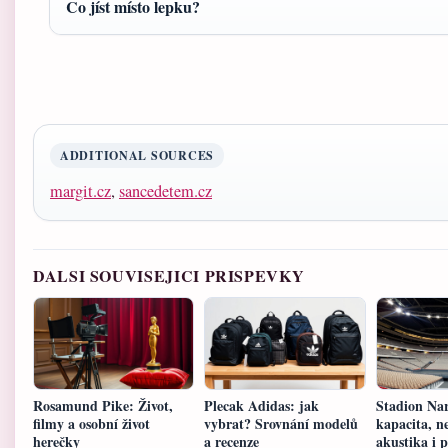
Co jíst místo lepku?
ADDITIONAL SOURCES
margit.cz
,
sancedetem.cz
DALSI SOUVISEJICI PRISPEVKY
Rosamund Pike: Život,
Plecak Adidas: jak
Stadion Na
filmy a osobní život
vybrat? Srovnání modelů
kapacita, n
herečky
a recenze
akustika i 