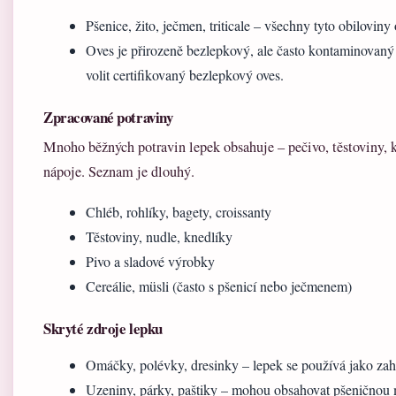
Pšenice, žito, ječmen, triticale – všechny tyto obilovin
Oves je přirozeně bezlepkový, ale často kontaminovaný p
volit certifikovaný bezlepkový oves.
Zpracované potraviny
Mnoho běžných potravin lepek obsahuje – pečivo, těstoviny, kn
nápoje. Seznam je dlouhý.
Chléb, rohlíky, bagety, croissanty
Těstoviny, nudle, knedlíky
Pivo a sladové výrobky
Cereálie, müsli (často s pšenicí nebo ječmenem)
Skryté zdroje lepku
Omáčky, polévky, dresinky – lepek se používá jako za
Uzeniny, párky, paštiky – mohou obsahovat pšeničnou 