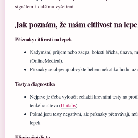
signálem k dalšímu vyšetření.
Jak poznám, že mám citlivost na lep
Příznaky citlivosti na lepek
Nadýmání, průjem nebo zácpa, bolesti břicha, únava, ml
(OnlineMedical).
Příznaky se objevují obvykle během několika hodin až
Testy a diagnostika
Nejprve je třeba vyloučit celiakii krevními testy na prot
tenkého střeva (
Unilabs
).
Pokud jsou testy negativní, ale příznaky přetrvávají, můž
lepek.
Eliminační dieta