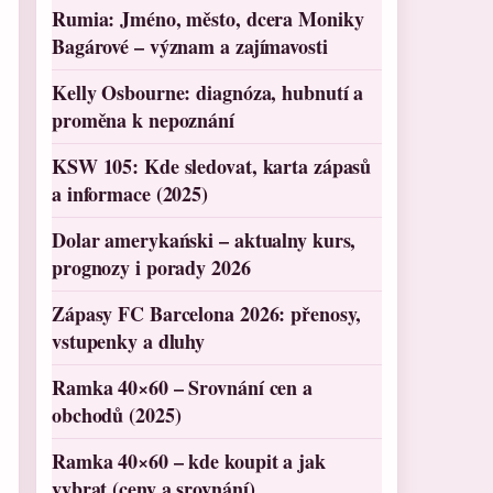
Rumia: Jméno, město, dcera Moniky
Bagárové – význam a zajímavosti
Kelly Osbourne: diagnóza, hubnutí a
proměna k nepoznání
KSW 105: Kde sledovat, karta zápasů
a informace (2025)
Dolar amerykański – aktualny kurs,
prognozy i porady 2026
Zápasy FC Barcelona 2026: přenosy,
vstupenky a dluhy
Ramka 40×60 – Srovnání cen a
obchodů (2025)
Ramka 40×60 – kde koupit a jak
vybrat (ceny a srovnání)