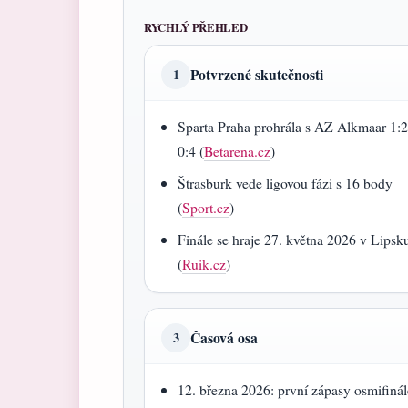
RYCHLÝ PŘEHLED
Potvrzené skutečnosti
1
Sparta Praha prohrála s AZ Alkmaar 1:2
0:4 (
Betarena.cz
)
Štrasburk vede ligovou fázi s 16 body
(
Sport.cz
)
Finále se hraje 27. května 2026 v Lipsk
(
Ruik.cz
)
Časová osa
3
12. března 2026: první zápasy osmifinál