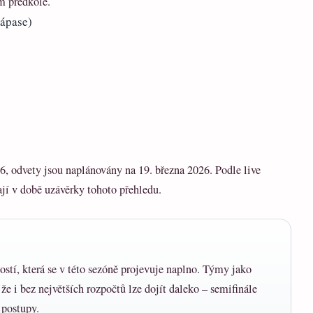
m předkole.
ápase)
6, odvety jsou naplánovány na 19. března 2026. Podle live
ají v době uzávěrky tohoto přehledu.
stí, která se v této sezóně projevuje naplno. Týmy jako
e i bez největších rozpočtů lze dojít daleko – semifinále
 postupy.