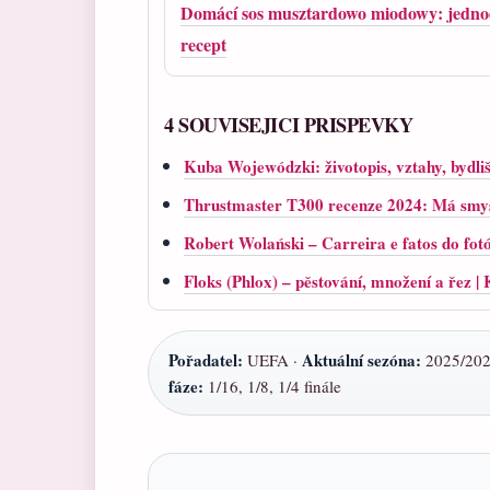
Domácí sos musztardowo miodowy: jedn
recept
4 SOUVISEJICI PRISPEVKY
Kuba Wojewódzki: životopis, vztahy, bydliš
Thrustmaster T300 recenze 2024: Má smysl
Robert Wolański – Carreira e fatos do fot
Floks (Phlox) – pěstování, množení a řez 
Pořadatel:
Aktuální sezóna:
UEFA ·
2025/202
fáze:
1/16, 1/8, 1/4 finále