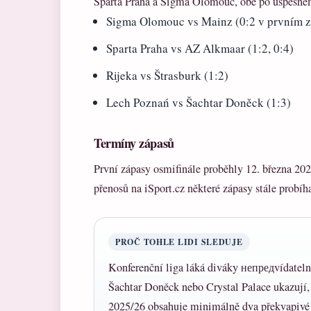
Sparta Praha a Sigma Olomouc, obě po úspěšné
Sigma Olomouc vs Mainz (0:2 v prvním z
Sparta Praha vs AZ Alkmaar (1:2, 0:4)
Rijeka vs Štrasburk (1:2)
Lech Poznań vs Šachtar Doněck (1:3)
Termíny zápasů
První zápasy osmifinále proběhly 12. března 202
přenosů na iSport.cz některé zápasy stále probíh
PROČ TOHLE LIDI SLEDUJE
Konferenční liga láká diváky непредvídatelno
Šachtar Doněck nebo Crystal Palace ukazují, ž
2025/26 obsahuje minimálně dva překvapivé