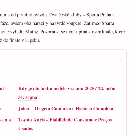
rama od prvního hvizdu. Dva české kluby – Sparta Praha a
áze, ovšem oba narazily na tvrdé soupeře. Zatímco Sparta
uc vyřadil Mainz. Pozornost se nyní upíná k osmifinále, které
až do finále v Lipsku.
at
Kdy je obchodní neděle v srpnu 2025? 24. nebo
31. srpna
k
Joker – Origem Canônica e História Completa
 cen a
Toyota Auris – Fiabilidade Consumo e Preços
Usados