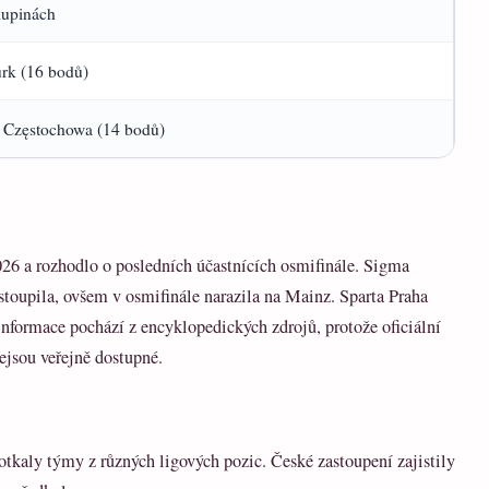
kupinách
urk (16 bodů)
Częstochowa (14 bodů)
2026 a rozhodlo o posledních účastnících osmifinále. Sigma
oupila, ovšem v osmifinále narazila na Mainz. Sparta Praha
informace pochází z encyklopedických zdrojů, protože oficiální
sou veřejně dostupné.
otkaly týmy z různých ligových pozic. České zastoupení zajistily