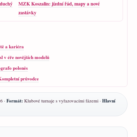
oduchý
MZK Koszalin: jízdní řád, mapy a nové
zastávky
tě a kariéra
 v éře novějších modelů
ógrafo polonês
| Kompletní průvodce
Formát:
Hlavní
6 ·
Klubové turnaje s vyřazovacími fázemi ·