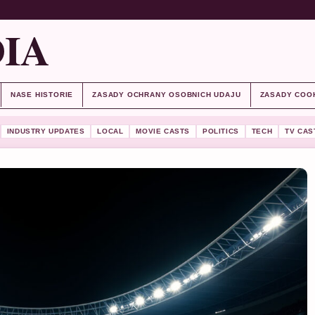
IA
NASE HISTORIE
ZASADY OCHRANY OSOBNICH UDAJU
ZASADY COO
INDUSTRY UPDATES
LOCAL
MOVIE CASTS
POLITICS
TECH
TV CAS