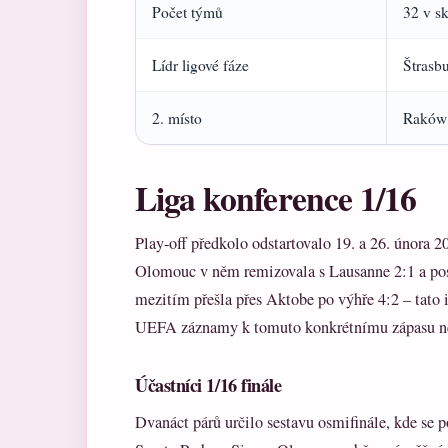
Počet týmů
32 v s
Lídr ligové fáze
Štrasb
2. místo
Raków 
Liga konference 1/16
Play-off předkolo odstartovalo 19. a 26. února 
Olomouc v něm remizovala s Lausanne 2:1 a post
mezitím přešla přes Aktobe po výhře 4:2 – tato 
UEFA záznamy k tomuto konkrétnímu zápasu nej
Účastníci 1/16 finále
Dvanáct párů určilo sestavu osmifinále, kde se p