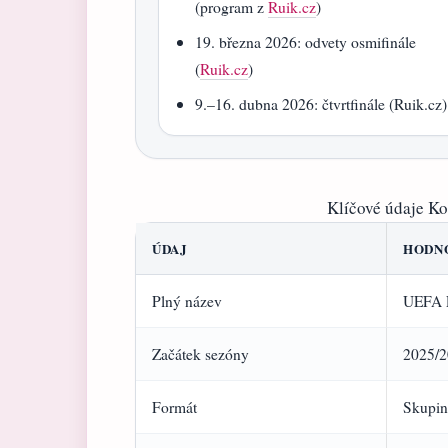
(program z
Ruik.cz
)
19. března 2026: odvety osmifinále
(
Ruik.cz
)
9.–16. dubna 2026: čtvrtfinále (Ruik.cz)
Klíčové údaje K
ÚDAJ
HODN
Plný název
UEFA E
Začátek sezóny
2025/
Formát
Skupin