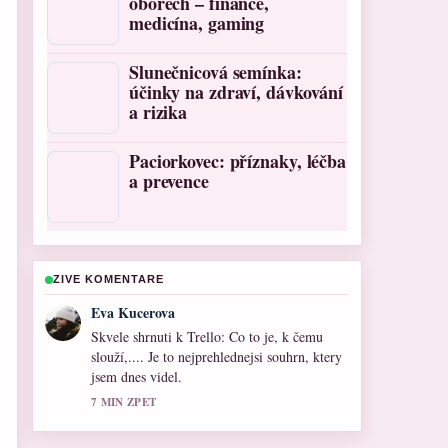
oborech – finance,
medicína, gaming
Slunečnicová semínka:
účinky na zdraví, dávkování
a rizika
Paciorkovec: příznaky, léčba
a prevence
ZIVE KOMENTARE
David Vesely
Sleduji Rumia: Jméno, město, dcera Moniky
Bagárové –... pozorne a ocehuji vyvazeny
ton.
9 MIN ZPET