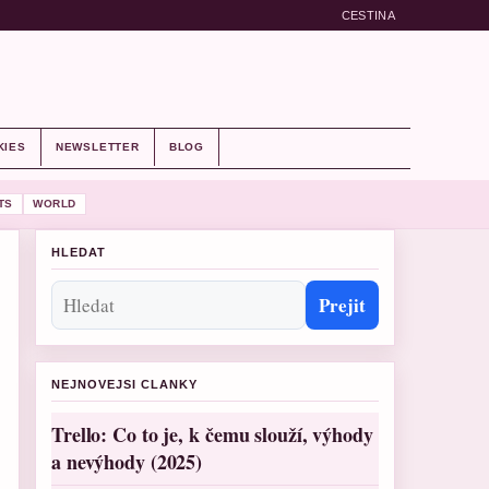
CESTINA
KIES
NEWSLETTER
BLOG
TS
WORLD
HLEDAT
Prejit
NEJNOVEJSI CLANKY
Trello: Co to je, k čemu slouží, výhody
a nevýhody (2025)