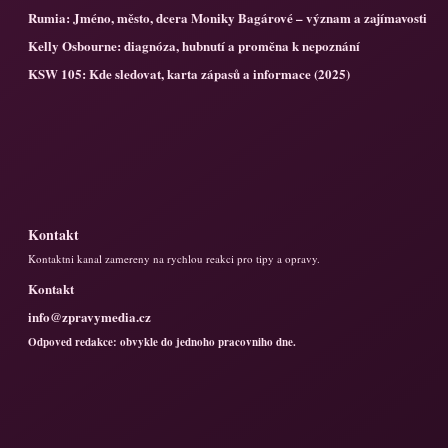
Rumia: Jméno, město, dcera Moniky Bagárové – význam a zajímavosti
Kelly Osbourne: diagnóza, hubnutí a proměna k nepoznání
KSW 105: Kde sledovat, karta zápasů a informace (2025)
Kontakt
Kontaktni kanal zamereny na rychlou reakci pro tipy a opravy.
Kontakt
info@zpravymedia.cz
Odpoved redakce: obvykle do jednoho pracovniho dne.