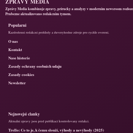
ZPRÁVY MEDIA
Zprávy Media kombinuje zpravy, prirucky a analyzy v modernim newsroom rozloze
Prubezne aktualizovano redakcnim tymem.
Popularni
Kazdodenni redakcni prehledy a duveryhodne zdroje pro rychle overeni.
O nas
Kontakt
Nase historie
Zasady ochrany osobnich udaju
Zasady cookies
Newsletter
Nejnovejsi clanky
Aktualni zpravy jsou pred publikaci kontrolovany redakci.
Trello: Co to je, k čemu slouží, výhody a nevýhody (2025)