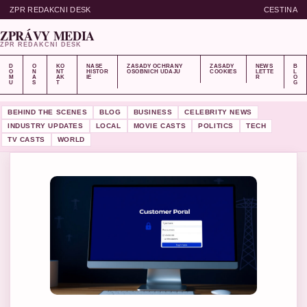
ZPR REDAKCNI DESK
CESTINA
ZPRÁVY MEDIA
ZPR REDAKCNI DESK
D
O
KO
NASE
ZASADY OCHRANY
ZASADY
NEWS
B
O
N
NT
HISTOR
OSOBNICH UDAJU
COOKIES
LETTE
L
M
A
AK
IE
R
O
U
S
T
G
BEHIND THE SCENES
BLOG
BUSINESS
CELEBRITY NEWS
INDUSTRY UPDATES
LOCAL
MOVIE CASTS
POLITICS
TECH
TV CASTS
WORLD