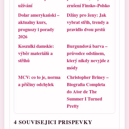
užívání
zrušení Finsko–Polsko
Dolar amerykański –
Džíny pro ženy: Jak
aktualny kurs,
vybrat střih, trendy a
prognozy i porady
pravidlo dvou prstů
2026
Koszulki damskie:
Burgundová barva –
výběr materiálů a
průvodce odstínem,
střihů
který nikdy nevyjde z
módy
MCV: co to je, norma
Christopher Briney –
a příčiny odchylek
Biografia Completa
do Ator de The
Summer I Turned
Pretty
4 SOUVISEJICI PRISPEVKY