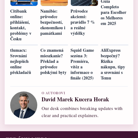
Guia
Completo
Citibank
Namibie:
Průvodce
para Escolher
online:
průvodce
akciemi:
os Melhores
přihlášení,
bezpečností,
pravidlo 7 %
em 2025
kontakt,
ekonomikou i
a reálné
problémy v
památkami
výdělky
Česku
tlumacx:
Co znamená
Squid Game
AliExpress
Srovnání
mieszkanie?
sezóna 3:
bezpečný?
nejlepších
Překlad a
Premiéra,
Rizika
online
průvodce
vítěz a
nákupu, tipy
překladačů
polskými byty
informace o
a srovnání s
finále (2025)
Temu
O AUTOROVI
David Marek Kucera Horak
Our desk combines breaking updates with
clear and practical explainers.