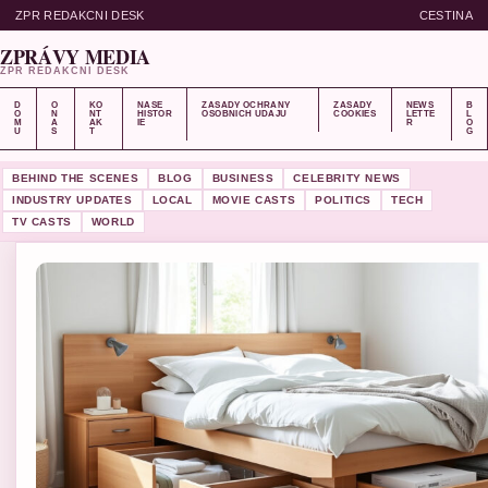
ZPR REDAKCNI DESK
CESTINA
ZPRÁVY MEDIA
ZPR REDAKCNI DESK
D
O
KO
NASE
ZASADY OCHRANY
ZASADY
NEWS
B
O
N
NT
HISTOR
OSOBNICH UDAJU
COOKIES
LETTE
L
M
A
AK
IE
R
O
U
S
T
G
BEHIND THE SCENES
BLOG
BUSINESS
CELEBRITY NEWS
INDUSTRY UPDATES
LOCAL
MOVIE CASTS
POLITICS
TECH
TV CASTS
WORLD