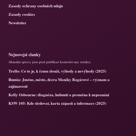
Zasady ochrany osobnich udaju
Zasady cookies
Newsletter
Nejnovejsi clanky
Aktualni zpravy jsou pred publikaci kontrolovany redakci.
Trello: Co to je, k čemu slouží, výhody a nevýhody (2025)
Rumia: Jméno, město, dcera Moniky Bagárové – význam a
zajímavosti
Kelly Osbourne: diagnóza, hubnutí a proměna k nepoznání
KSW 105: Kde sledovat, karta zápasů a informace (2025)