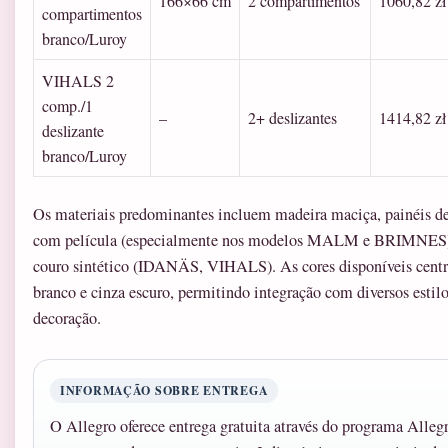
166×66 cm
2 compartimentos
1060,82 zł
compartimentos
branco/Luroy
VIHALS 2
comp./1
–
2+ deslizantes
1414,82 zł
deslizante
branco/Luroy
Os materiais predominantes incluem madeira maciça, painéis de
com película (especialmente nos modelos MALM e BRIMNES) 
couro sintético (IDANÄS, VIHALS). As cores disponíveis cent
branco e cinza escuro, permitindo integração com diversos estil
decoração.
INFORMAÇÃO SOBRE ENTREGA
O Allegro oferece entrega gratuita através do programa Alleg