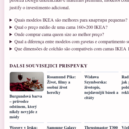
justify o investimento adicional.
Quais modelos IKEA são melhores para квартири pequenas?
Qual o preço médio de uma cama 160×200 IKEA?
Onde comprar cama queen size ao melhor preço?
Qual a diferença entre modelos com gavetas e compartimento s
Que dimensões de colchão são compatíveis com camas IKEA
DALSI SOUVISEJICI PRISPEVKY
Rosamund Pike:
Wisława
Radi
Život, filmy a
Szymborska:
jak 
osobní život
životopis,
pols
herečky
nejslavnější báseň a
rek
Burgundová barva
citáty
– průvodce
odstínem, který
nikdy nevyjde z
módy
Wegovy v Irsku:
Samsung Galaxy
Thrustmaster T300
Vče