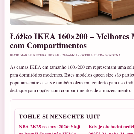
Łóżko IKEA 160×200 – Melhores 
com Compartimentos
DAVID MAREK KUCERA HORAK • 2026-04-17 • OVERIL PETRA NOVOTNA
As camas IKEA em tamanho 160×200 cm representam uma soluç
para dormitórios modernos. Estes modelos queen size são parti
populares entre casais e também oferecem conforto para uso ind
destaque para opções com compartimentos de armazenamento.
TOHLE SI NENECHTE UJIT
NBA 2K25 recenze 2026: Stojí
Kdy je obchodní neděl
za koupi? Srovnání s 2K26 a
2025? 24. nebo 31. sr