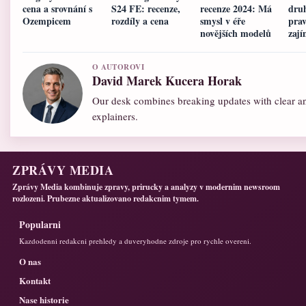
cena a srovnání s
S24 FE: recenze,
recenze 2024: Má
druh
Ozempicem
rozdíly a cena
smysl v éře
prav
novějších modelů
zají
O AUTOROVI
David Marek Kucera Horak
Our desk combines breaking updates with clear an
explainers.
ZPRÁVY MEDIA
Zprávy Media kombinuje zpravy, prirucky a analyzy v modernim newsroom
rozlozeni. Prubezne aktualizovano redakcnim tymem.
Popularni
Kazdodenni redakcni prehledy a duveryhodne zdroje pro rychle overeni.
O nas
Kontakt
Nase historie