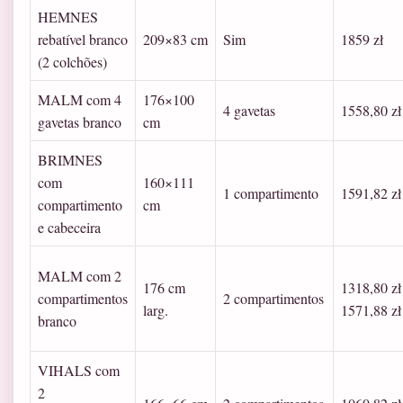
HEMNES
rebatível branco
209×83 cm
Sim
1859 zł
(2 colchões)
MALM com 4
176×100
4 gavetas
1558,80 zł
gavetas branco
cm
BRIMNES
com
160×111
1 compartimento
1591,82 zł
compartimento
cm
e cabeceira
MALM com 2
176 cm
1318,80 zł 
compartimentos
2 compartimentos
larg.
1571,88 zł
branco
VIHALS com
2