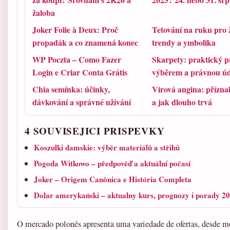
žaloba
Joker Folie à Deux: Proč
Tetování na ruku pro 
propadák a co znamená konec
trendy a ymbolika
WP Poczta – Como Fazer
Skarpety: praktický 
Login e Criar Conta Grátis
výběrem a právnou ú
Chia semínka: účinky,
Virová angina: přízna
dávkování a správné užívání
a jak dlouho trvá
4 SOUVISEJICI PRISPEVKY
Koszulki damskie: výběr materiálů a střihů
Pogoda Witkowo – předpověď a aktuální počasí
Joker – Origem Canônica e História Completa
Dolar amerykański – aktualny kurs, prognozy i porady 2
O mercado polonês apresenta uma variedade de ofertas, desde m