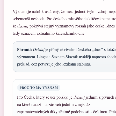
Význam je natolik ustálený, že mezi jednotlivými zdroji nep
sebemenší neshoda. Pro českého mluvčího je klíčové pamatova
že
dzisiaj
pokrývá stejný významový rozsah jako české „dnes
tedy označení aktuálního kalendářního dne.
Shrnutí:
Dzisiaj
je přímý ekvivalent českého „dnes” s toto
významem. Lingea i Seznam Slovník uvádějí naprosto shod
překlad, což potvrzuje jeho lexikální stabilitu.
PROČ TO MÁ VÝZNAM
Pro Čecha, který se učí polsky, je
dzisiaj
jedním z prvních s
na které narazí – a zároveň jedním z nejsnáz
zapamatovatelných díky zřejmé podobnosti s češtinou. Prá