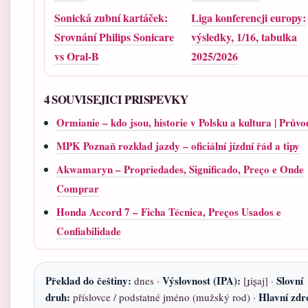
Sonická zubní kartáček:
Liga konferencji europy:
Srovnání Philips Sonicare
výsledky, 1/16, tabulka
vs Oral-B
2025/2026
4 SOUVISEJICI PRISPEVKY
Ormianie – kdo jsou, historie v Polsku a kultura | Průvo
MPK Poznaň rozklad jazdy – oficiální jízdní řád a tipy
Akwamaryn – Propriedades, Significado, Preço e Onde
Comprar
Honda Accord 7 – Ficha Técnica, Preços Usados e
Confiabilidade
Překlad do češtiny:
Výslovnost (IPA):
Slovní
dnes ·
[ɟiʂaj] ·
druh:
Hlavní zdr
příslovce / podstatné jméno (mužský rod) ·