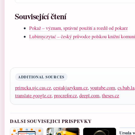
Související čtení
Pokaž – význam, správné použití a rozdíl od pokarz
Lubimyczytać – český průvodce polskou knižní komun
ADDITIONAL SOURCES
prirucka.ujc.cas.cz
,
cestakjazykum.cz
,
youtube.com
,
cs.bab.la
translate.google.cz
,
proczefor.cz
,
deepl.com
,
theses.cz
DALSI SOUVISEJICI PRISPEVKY
Ursula v