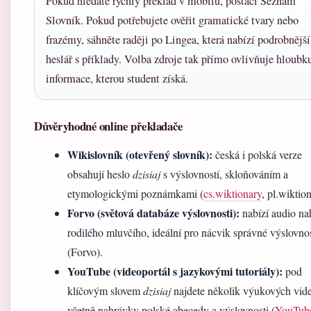
Pokud hledáte rychlý překlad v mobilu, postačí Seznam
Slovník. Pokud potřebujete ověřit gramatické tvary nebo
frazémy, sáhněte raději po Lingea, která nabízí podrobnější
heslář s příklady. Volba zdroje tak přímo ovlivňuje hloubk
informace, kterou student získá.
Důvěryhodné online překladače
Wikislovník (otevřený slovník):
česká i polská verze
obsahují heslo
dzisiaj
s výslovností, skloňováním a
etymologickými poznámkami (
cs.wiktionary
, pl.wiktio
Forvo (světová databáze výslovnosti):
nabízí audio na
rodilého mluvčího, ideální pro nácvik správné výslovnos
(Forvo).
YouTube (videoportál s jazykovými tutoriály):
pod
klíčovým slovem
dzisiaj
najdete několik výukových vide
včetně nahrávky polské abecedy a výslovnosti (
YouTub