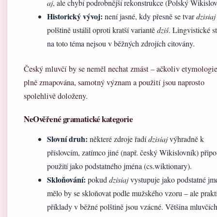
aj
, ale chybí podrobnější rekonstrukce (Polský Wikislov
Historický vývoj:
není jasné, kdy přesně se tvar
dzisiaj
polštině ustálil oproti kratší variantě
dziś
. Lingvistické s
na toto téma nejsou v běžných zdrojích citovány.
Český mluvčí by se neměl nechat zmást – ačkoliv etymologie
plně zmapována, samotný význam a použití jsou naprosto
spolehlivě doloženy.
NeOvěřené gramatické kategorie
Slovní druh:
některé zdroje řadí
dzisiaj
výhradně k
příslovcím, zatímco jiné (např. český Wikislovník) připou
použití jako podstatného jména (cs.wiktionary).
Skloňování:
pokud
dzisiaj
vystupuje jako podstatné jm
mělo by se skloňovat podle mužského vzoru – ale prakt
příklady v běžné polštině jsou vzácné. Většina mluvčích