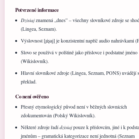
Potvrzené informace
Dzisiaj
znamená „dnes” – všechny slovníkové zdroje se shod
(Lingea, Seznam).
Výslovnost [ɟiʂaj] je konzistentní napříč audio nahrávkami (
Slovo se používá v polštině jako příslovce i podstatné jméno
(Wikislovník).
Hlavní slovníkové zdroje (Lingea, Seznam, PONS) uvádějí
překlad.
Co není ověřeno
Přesný etymologický původ není v běžných slovnících
zdokumentován (Polský Wikislovník).
Některé zdroje řadí
dzisiaj
pouze k příslovcím, jiné i k pods
jménům – gramatická kategorizace není jednotná (Seznam