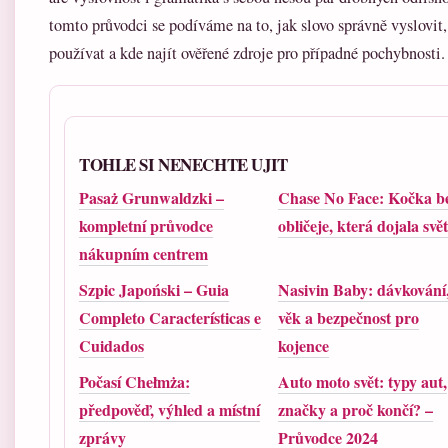
tomto průvodci se podíváme na to, jak slovo správně vyslovit,
používat a kde najít ověřené zdroje pro případné pochybnosti.
TOHLE SI NENECHTE UJIT
Pasaż Grunwaldzki –
Chase No Face: Kočka b
kompletní průvodce
obličeje, která dojala svět
nákupním centrem
Szpic Japoński – Guia
Nasivin Baby: dávkování
Completo Características e
věk a bezpečnost pro
Cuidados
kojence
Počasí Chełmża:
Auto moto svět: typy aut,
předpověď, výhled a místní
značky a proč končí? –
zprávy
Průvodce 2024