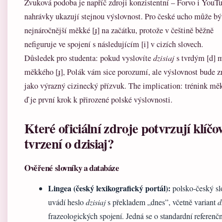
Zvuková podoba je napříč zdroji konzistentní – Forvo i YouT
nahrávky ukazují stejnou výslovnost. Pro české ucho může bý
nejnáročnější měkké [ɟ] na začátku, protože v češtině běžně
nefiguruje ve spojení s následujícím [i] v cizích slovech.
Důsledek pro studenta: pokud vyslovíte
dzisiaj
s tvrdým [d] 
měkkého [ɟ], Polák vám sice porozumí, ale výslovnost bude z
jako výrazný cizinecký přízvuk. The implication: trénink m
ď je první krok k přirozené polské výslovnosti.
Které oficiální zdroje potvrzují klíčo
tvrzení o dzisiaj?
Ověřené slovníky a databáze
Lingea (český lexikografický portál):
polsko-český sl
uvádí heslo
dzisiaj
s překladem „dnes”, včetně variant
d
frazeologických spojení. Jedná se o standardní referenčn