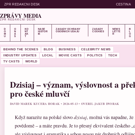
ZPR REDAKCNI DESK
CESTINA
ZPRÁVY MEDIA
ZPR REDAKCNI DESK
D
O
KO
NASE
ZASADY OCHRANY
ZASADY
NEWS
B
O
N
NT
HISTOR
OSOBNICH UDAJU
COOKIES
LETTE
L
M
A
AK
IE
R
O
U
S
T
G
BEHIND THE SCENES
BLOG
BUSINESS
CELEBRITY NEWS
INDUSTRY UPDATES
LOCAL
MOVIE CASTS
POLITICS
TECH
TV CASTS
WORLD
Dzisiaj – význam, výslovnost a pře
pro české mluvčí
DAVID MAREK KUCERA HORAK • 2026-05-13 • OVERIL JAKUB DVORAK
Když narazíte na polské slovo
dzisiaj
, možná vás napadne, že 
povědomě – a máte pravdu. Je to přesný ekvivalent českého „
ale výslovnost i gramatika s sebou nesou pár drobných odlišno