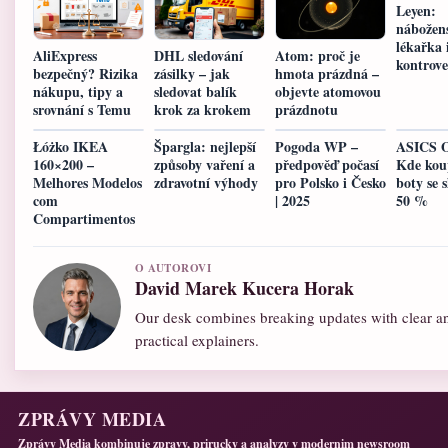
Leyen:
nábožens
lékařka 
AliExpress
DHL sledování
Atom: proč je
kontrove
bezpečný? Rizika
zásilky – jak
hmota prázdná –
nákupu, tipy a
sledovat balík
objevte atomovou
srovnání s Temu
krok za krokem
prázdnotu
Łóżko IKEA
Špargla: nejlepší
Pogoda WP –
ASICS O
160×200 –
způsoby vaření a
předpověď počasí
Kde koup
Melhores Modelos
zdravotní výhody
pro Polsko i Česko
boty se 
com
| 2025
50 %
Compartimentos
O AUTOROVI
David Marek Kucera Horak
Our desk combines breaking updates with clear a
practical explainers.
ZPRÁVY MEDIA
Zprávy Media kombinuje zpravy, prirucky a analyzy v modernim newsroom