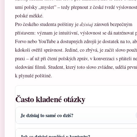
umí polsky „myslet” – tedy přepnout z české tvrdé výslovnost
polské měkké.
Pro českého studenta polštiny je
dzisiaj
zároveň bezpečným
přístavem: význam je intuitivní, výslovnost se dá natrénovat
Forvo nebo YouTube a dostupných zdrojů je dostatek na to, ab
kdokoli ověřil správnost. Jediné, co zbývá, je začít slovo použ
praxi – ať už při čtení polských zpráv, v konverzaci s přáteli n
sledování filmů. Student, který toto slovo zvládne, udělá prvn
k plynulé polštině.
Často kladené otázky
Je dzisiaj to samé co dziś?
Jak se dzisiaj používá v kontextu?