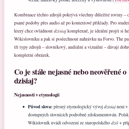
Kombinace těchto zdrojů pokrývá všechny důležité roviny – 
psané podoby přes audio až po kontextové příklady. Pro studen
který chce ovládnout
dzisiaj
komplexně, je ideální projít si he
Wikislovníku a pak si poslechnout nahrávku na Forvo. The pa
tři typy zdrojů – slovníkový, audiální a vizuální – dávají do
kompletní obrázek.
Co je stále nejasné nebo neověřené o
dzisiaj?
Nejasnosti v etymologii
Původ slova:
přesný etymologický vývoj
dzisiaj
není v
dostupných slovnících podrobně zdokumentován. Pols
Wikislovník uvádí odvození ze staropolského
dziś
+ př