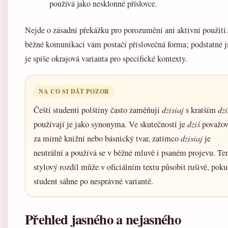
používá jako nesklonné příslovce.
Nejde o zásadní překážku pro porozumění ani aktivní použití
běžné komunikaci vám postačí příslovečná forma; podstatné 
je spíše okrajová varianta pro specifické kontexty.
NA CO SI DÁT POZOR
Čeští studenti polštiny často zaměňují
dzisiaj
s kratším
dzi
používají je jako synonyma. Ve skutečnosti je
dziś
považo
za mírně knižní nebo básnický tvar, zatímco
dzisiaj
je
neutrální a používá se v běžné mluvě i psaném projevu. Te
stylový rozdíl může v oficiálním textu působit rušivě, pok
student sáhne po nesprávné variantě.
Přehled jasného a nejasného