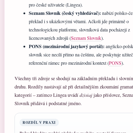
pro české uživatele (Lingea).
Seznam Slovník (český vyhledávač):
nabízí polsko-č
překlad i s ukázkovými větami. Ačkoli jde primárně o
technologickou platformu, slovníková data pocházejí z
licencovaných zdrojů (
Seznam Slovník
).
PONS (mezinárodní jazykový portál):
anglicko-pols
slovník sice necílí přímo na češtinu, ale poskytuje užite
referenční rámec pro mezinárodní kontext (
PONS
).
Všechny tři zdroje se shodují na základním překladu i slovní
druhu. Rozdíly nastávají až při detailnějším zkoumání grama
kategorií – zatímco Lingea uvádí
dzisiaj
jako příslovce, Sez
Slovník přidává i podstatné jméno.
ROZDÍL V PRAXI