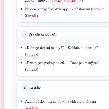
zdokumentován (
Polský Wikislovník
)
Některé zdroje řadí dzisiaj jen k příslovcím (
Seznam
Slovník
)
Praktické použití
3
„Którego dzisiaj mamy?” – Kolikátého dnes je?
(
Lingea
)
„Dzisiaj jest piękny dzień.” – Dnes je krásný den.
(
Lingea
)
Co dále
4
Audio výslovnost na
Forvo
a videotutoriály na
YouTube