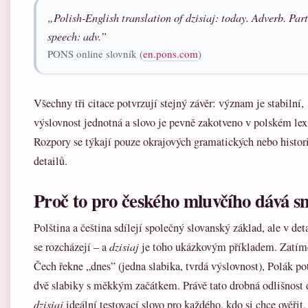
„Polish-English translation of
dzisiaj
: today. Adverb. Part
speech: adv.”
PONS online slovník (
en.pons.com
)
Všechny tři citace potvrzují stejný závěr: význam je stabilní,
výslovnost jednotná a slovo je pevně zakotveno v polském lex
Rozpory se týkají pouze okrajových gramatických nebo histor
detailů.
Proč to pro českého mluvčího dává s
Polština a čeština sdílejí společný slovanský základ, ale v det
se rozcházejí – a
dzisiaj
je toho ukázkovým příkladem. Zatím
Čech řekne „dnes” (jedna slabika, tvrdá výslovnost), Polák po
dvě slabiky s měkkým začátkem. Právě tato drobná odlišnost 
dzisiaj
ideální testovací slovo pro každého, kdo si chce ověřit,