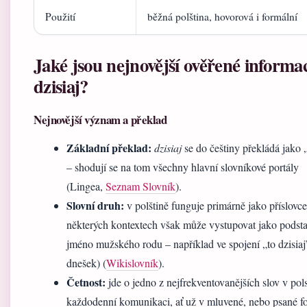
Použití
běžná polština, hovorová i formální
Jaké jsou nejnovější ověřené informa
dzisiaj?
Nejnovější význam a překlad
Základní překlad:
dzisiaj
se do češtiny překládá jako 
– shodují se na tom všechny hlavní slovníkové portály
(Lingea,
Seznam Slovník
).
Slovní druh:
v polštině funguje primárně jako příslovce
některých kontextech však může vystupovat jako podst
jméno mužského rodu – například ve spojení „to dzisiaj
dnešek) (
Wikislovník
).
Četnost:
jde o jedno z nejfrekventovanějších slov v pol
každodenní komunikaci, ať už v mluvené, nebo psané f