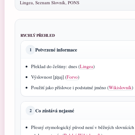
Lingea, Seznam Slovník, PONS
RYCHLÝ PŘEHLED
Potvrzené informace
1
Překlad do češtiny: dnes (
Lingea
)
Výslovnost [ɟiʂaj] (
Forvo
)
Použití jako příslovce i podstatné jméno (
Wikislovník
)
Co zůstává nejasné
2
Přesný etymologický původ není v běžných slovnících