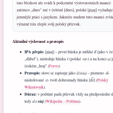
tato blízkost ale svádí k podcenění výslovnostních nuancí:
zatímco „dnes” zní v češtině [dnes], polské [ɟiʂaj] vyžaduje
jemnější práci s jazykem. Jakmile student tuto nuanci zvlá
výrazně tím zlepší svůj polský přízvuk.
Aktuální výslovnost a pravopis
IPA přepis:
[ɟiʂaj] – první hláska je měkké ď (jako v 
„ďábel”), následuje hláska
š
(polské ‹sz›) a na konci
aj
j
českém „hraj” (
Forvo
).
Pravopis:
slovo se zapisuje jako
dzisiaj
– písmeno ‹d›
následované ‹z› tvoří dohromady hlásku [d͡z] (
Polský
Wikislovník
).
Důraz:
v polštině padá přízvuk vždy na předposlední s
tedy
dzi-
siaj
(
Wikipedia – Polština
).