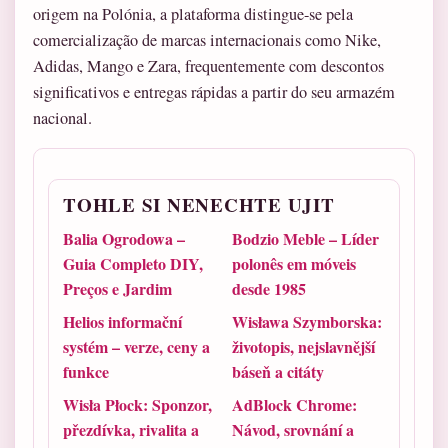
origem na Polónia, a plataforma distingue-se pela
comercialização de marcas internacionais como Nike,
Adidas, Mango e Zara, frequentemente com descontos
significativos e entregas rápidas a partir do seu armazém
nacional.
TOHLE SI NENECHTE UJIT
Balia Ogrodowa –
Bodzio Meble – Líder
Guia Completo DIY,
polonês em móveis
Preços e Jardim
desde 1985
Helios informační
Wisława Szymborska:
systém – verze, ceny a
životopis, nejslavnější
funkce
báseň a citáty
Wisła Płock: Sponzor,
AdBlock Chrome:
přezdívka, rivalita a
Návod, srovnání a