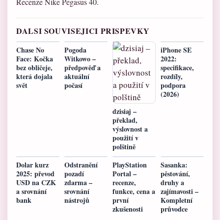
Recenze Nike Pegasus 40.
DALSI SOUVISEJICI PRISPEVKY
Chase No
Pogoda
iPhone SE
Face: Kočka
Witkowo –
2022:
bez obličeje,
předpověď a
specifikace,
která dojala
aktuální
rozdíly,
svět
počasí
podpora
(2026)
dzisiaj –
překlad,
výslovnost a
použití v
polštině
Dolar kurz
Odstranění
PlayStation
Sasanka:
2025: převod
pozadí
Portal –
pěstování,
USD na CZK
zdarma –
recenze,
druhy a
a srovnání
srovnání
funkce, cena a
zajímavosti –
bank
nástrojů
první
Kompletní
zkušenosti
průvodce