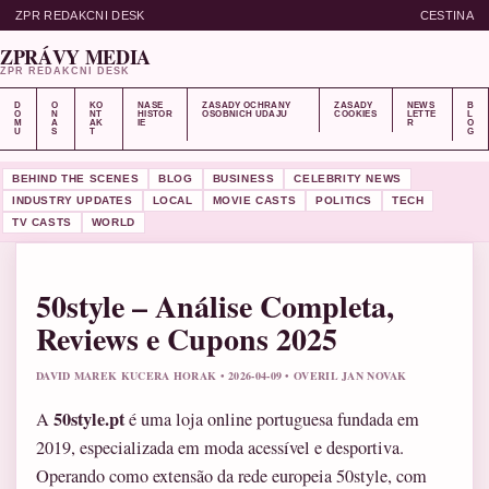
ZPR REDAKCNI DESK
CESTINA
ZPRÁVY MEDIA
ZPR REDAKCNI DESK
D
O
KO
NASE
ZASADY OCHRANY
ZASADY
NEWS
B
O
N
NT
HISTOR
OSOBNICH UDAJU
COOKIES
LETTE
L
M
A
AK
IE
R
O
U
S
T
G
BEHIND THE SCENES
BLOG
BUSINESS
CELEBRITY NEWS
INDUSTRY UPDATES
LOCAL
MOVIE CASTS
POLITICS
TECH
TV CASTS
WORLD
50style – Análise Completa,
Reviews e Cupons 2025
DAVID MAREK KUCERA HORAK • 2026-04-09 • OVERIL JAN NOVAK
50style.pt
A
é uma loja online portuguesa fundada em
2019, especializada em moda acessível e desportiva.
Operando como extensão da rede europeia 50style, com