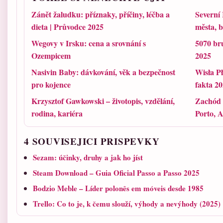
Zánět žaludku: příznaky, příčiny, léčba a
Severní 
dieta | Průvodce 2025
města, 
Wegovy v Irsku: cena a srovnání s
5070 bru
Ozempicem
2025
Nasivin Baby: dávkování, věk a bezpečnost
Wisła Pł
pro kojence
fakta 2
Krzysztof Gawkowski – životopis, vzdělání,
Zachód 
rodina, kariéra
Porto, A
4 SOUVISEJICI PRISPEVKY
Sezam: účinky, druhy a jak ho jíst
Steam Download – Guia Oficial Passo a Passo 2025
Bodzio Meble – Líder polonês em móveis desde 1985
Trello: Co to je, k čemu slouží, výhody a nevýhody (2025)