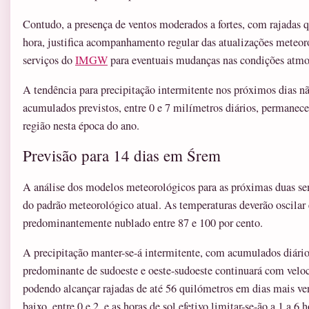
Contudo, a presença de ventos moderados a fortes, com rajadas 
hora, justifica acompanhamento regular das atualizações meteo
serviços do
IMGW
para eventuais mudanças nas condições atmos
A tendência para precipitação intermitente nos próximos dias não
acumulados previstos, entre 0 e 7 milímetros diários, permanec
região nesta época do ano.
Previsão para 14 dias em Śrem
A análise dos modelos meteorológicos para as próximas duas s
do padrão meteorológico atual. As temperaturas deverão oscilar 
predominantemente nublado entre 87 e 100 por cento.
A precipitação manter-se-á intermitente, com acumulados diário
predominante de sudoeste e oeste-sudoeste continuará com veloc
podendo alcançar rajadas de até 56 quilómetros em dias mais ve
baixo, entre 0 e 2, e as horas de sol efetivo limitar-se-ão a 1 a 6 h