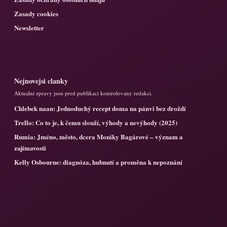
Zasady cookies
Newsletter
Nejnovejsi clanky
Aktualni zpravy jsou pred publikaci kontrolovany redakci.
Chlebek naan: Jednoduchý recept doma na pánvi bez droždí
Trello: Co to je, k čemu slouží, výhody a nevýhody (2025)
Rumia: Jméno, město, dcera Moniky Bagárové – význam a
zajímavosti
Kelly Osbourne: diagnóza, hubnutí a proměna k nepoznání