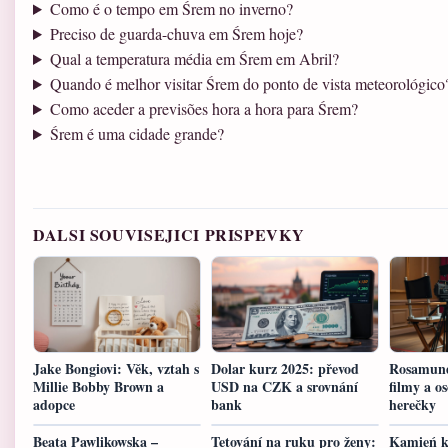
Como é o tempo em Śrem no inverno?
Preciso de guarda-chuva em Śrem hoje?
Qual a temperatura média em Śrem em Abril?
Quando é melhor visitar Śrem do ponto de vista meteorológico
Como aceder a previsões hora a hora para Śrem?
Śrem é uma cidade grande?
DALSI SOUVISEJICI PRISPEVKY
Jake Bongiovi: Věk, vztah s
Dolar kurz 2025: převod
Rosamund
Millie Bobby Brown a
USD na CZK a srovnání
filmy a os
adopce
bank
herečky
Beata Pawlikowska –
Tetování na ruku pro ženy:
Kamień k