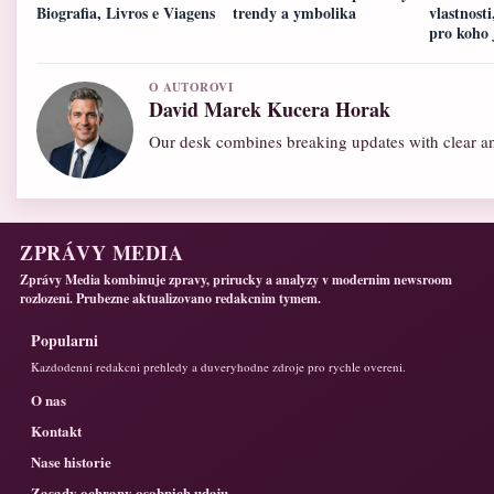
Biografia, Livros e Viagens
trendy a ymbolika
vlastnost
pro koho 
O AUTOROVI
David Marek Kucera Horak
Our desk combines breaking updates with clear and
ZPRÁVY MEDIA
Zprávy Media kombinuje zpravy, prirucky a analyzy v modernim newsroom
rozlozeni. Prubezne aktualizovano redakcnim tymem.
Popularni
Kazdodenni redakcni prehledy a duveryhodne zdroje pro rychle overeni.
O nas
Kontakt
Nase historie
Zasady ochrany osobnich udaju